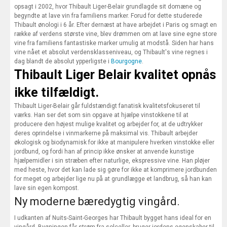
opsagt i 2002, hvor Thibault Liger-Belair grundlagde sit domæne og
begyndte at lave vin fra familiens marker. Forud for dette studerede
Thibault ønologi i 6 år. Efter dernæst at have arbejdet i Paris og smagt en
række af verdens største vine, blev drømmen om at lave sine egne store
vine fra familiens fantastiske marker umulig at modstå. Siden har hans
vine nået et absolut verdensklasseniveau, og Thibault's vine regnes i
dag blandt de absolut ypperligste i
Bourgogne
.
Thibault Liger Belair kvalitet opnås
ikke tilfældigt.
Thibault Liger-Belair går fuldstændigt fanatisk kvalitetsfokuseret til
værks. Han ser det som sin opgave at hjælpe vinstokkene til at
producere den højest mulige kvalitet og arbejder for, at de udtrykker
deres oprindelse i vinmarkerne på maksimal vis. Thibault arbejder
økologisk og biodynamisk for ikke at manipulere hverken vinstokke eller
jordbund, og fordi han af princip ikke ønsker at anvende kunstige
hjælpemidler i sin stræben efter naturlige, ekspressive vine. Han pløjer
med heste, hvor det kan lade sig gøre for ikke at komprimere jordbunden
for meget og arbejder lige nu på at grundlægge et landbrug, så han kan
lave sin egen kompost.
Ny moderne bæredygtig vingård.
I udkanten af Nuits-Saint-Georges har Thibault bygget hans ideal for en