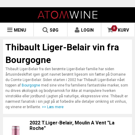
0
MENU
SØG
LOGIN
KURV
Thibault Liger-Belair vin fra
Bourgogne
Thibault Liger-Belair fra den berømte Liger-Belair familie har siden
årtusindeskiftet igen gjort navnet berømt ligesom sin fætter på Domaine
du Comte Liger-Belair. Siden starten i 2002 har Thibault Liger-Belair nået
toppen af
Bourgogne
med sine vine fra familiens fantastiske marker, som
nu drives økologisk og biodynamisk for ikke at manipulere hverken
vinstokke eller jordbund i jagten på naturlige, ekspressive vine. Thibault er
nærmest fanatisk i sin jagt på at forbedre alle detaljer omkring sit vinhus,
og vinene er brillante.
>> Læs mere
2022 T.Liger-Belair, Moulin A Vent "La
Roche"