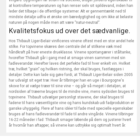
vingård. Bygningen får strøm fra solceller, bruger jordens egenskaber til
at kontrollere temperaturen og han renser selv sit spildevand, inden han
leder det tilbage i de offentlige systemer. Alt er gennemtænkt ned til
mindste detalje udfra et ønske om bæredygtighed og om ikke at belaste
naturen på nogen måde men att være ”natur-neutral”.
Kvalitetsfokus ud over det sædvanlige.
Hos Thibault Liger-Belair vinificeres vinene oftest med en stor andel hele
stilke. For topvinene skæres den centrale del af stilkene væk med
håndkraft på hver eneste drueklasse. Vinene spontangærer i ståltanke,
hvorefter Thibault går i gang med at smage vinen sammen med sin
fadleverandør. Herefter laves det perfekte fad til hver enkelt vin. Hvilket
træ, hvilket ”grain” og hvilken ristning, der skal bruges, fastlægges i
detaljer. Dette kan lade sig gøre fordi, at Thibault Liger-Belair siden 2005
har udvalgt sit eget træ: Hver år tilbringer han en uge i Bourgogne's
skove for at vælge træer til sine vine – og går så meget i detaljen, at
nordsiden af træerne bruges til de mindre vine, mens sydsiden bruges til
topvinene. Thibault udvælger personligt stavene, der skal bruges til
fadene til hans væsentligste vine og hans kundskab udi fadproduktion er
ganske uhyggelig. Flere af hans idéer til fade med specielle egenskaber
bruges af hans fadleverandør til fade til andre vingårde. Vinene tilbringer
16-22 måneder i fad: Thibault smager løbende på dem og justerer hvert
år hvornår han aftapper, så vinene kan udtrykke sig optimalt hvert år.