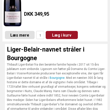
DKK 349,95
Læs mere
Læg i kurv
Liger-Belair-navnet stråler i
Bourgogne
Thibault Liger-Belair fra den berømte familie fejrede i 2017 sit 15-års
jubilæum som vinbonde. Ligesom sin fætter på Domaine du Comte Liger-
Belair i Vosne-Romanée producerer han exceptionelle vine, der igen får
Liger-Belair navnet til at stråle i
Bourgogne
. Med en næsten 300 år lang
historie er dette domæne et af de vigtigste i hele området. Tilbage i
1720-tallet blev vinhuset grundlagt af vinmarksejer, kongens sekretær og
borgmester i Nuits, Claude Marey. Hans søn Claude og dennes søns
Guillaume førte huset videre indtil 1852, hvor nevøen Comte Liger-Belair
blev medejer. Siden har Liger-Belairs efterkommere ledet huset. I 1982
omstrukturerede Thibault Liger-Belair's far domænet og overlod driften
af vinmarkerne til andre vinbønder i området. Disse aftaler blev dog