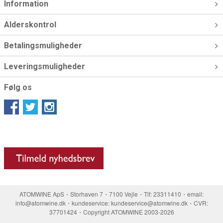
Information
Alderskontrol
Betalingsmuligheder
Leveringsmuligheder
Følg os
ATOMWINE ApS・Storhaven 7・7100 Vejle・Tlf: 23311410・email:
info@atomwine.dk・kundeservice: kundeservice@atomwine.dk・CVR:
37701424・Copyright ATOMWINE 2003-2026