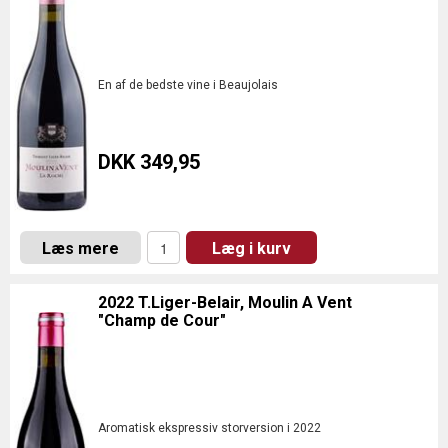
En af de bedste vine i Beaujolais
DKK 349,95
Læs mere
Læg i kurv
2022 T.Liger-Belair, Moulin A Vent
"Champ de Cour"
Aromatisk ekspressiv storversion i 2022