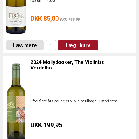
topform i 2023
DKK 85,00
DKK 169,95
Læs mere
Læg i kurv
2024 Mollydooker, The Violinist
Verdelho
Efter flere års pause er Violinist tilbage - i storform!
DKK 199,95