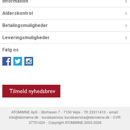
Information
Alderskontrol
Betalingsmuligheder
Leveringsmuligheder
Følg os
ATOMWINE ApS・Storhaven 7・7100 Vejle・Tlf: 23311410・email:
info@atomwine.dk・kundeservice: kundeservice@atomwine.dk・CVR:
37701424・Copyright ATOMWINE 2003-2026