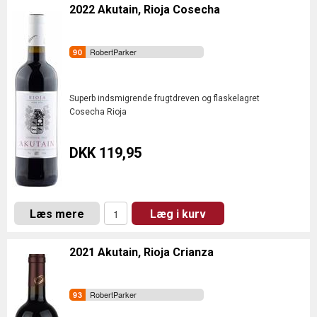
2022 Akutain, Rioja Cosecha
RobertParker
Superb indsmigrende frugtdreven og flaskelagret
Cosecha Rioja
DKK 119,95
Læs mere
Læg i kurv
2021 Akutain, Rioja Crianza
RobertParker