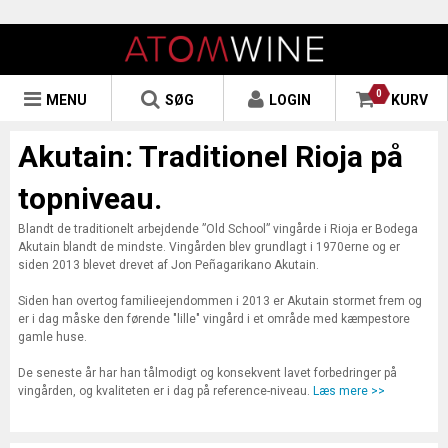
0
MENU
SØG
LOGIN
KURV
Akutain: Traditionel Rioja på
topniveau.
Blandt de traditionelt arbejdende ”Old School” vingårde i Rioja er Bodega
Akutain blandt de mindste. Vingården blev grundlagt i 1970erne og er
siden 2013 blevet drevet af Jon Peñagarikano Akutain.
Siden han overtog familieejendommen i 2013 er Akutain stormet frem og
er i dag måske den førende "lille" vingård i et område med kæmpestore
gamle huse.
De seneste år har han tålmodigt og konsekvent lavet forbedringer på
vingården, og kvaliteten er i dag på reference-niveau.
Læs mere >>