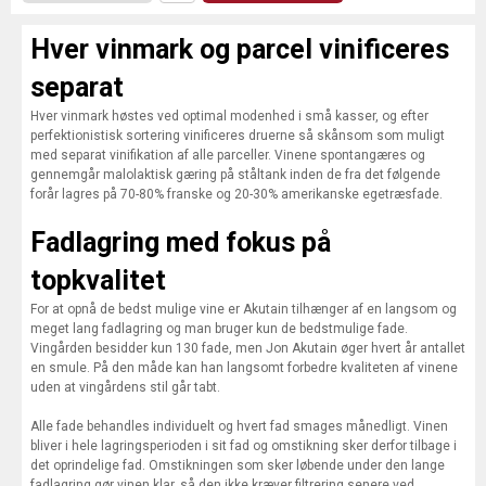
Hver vinmark og parcel vinificeres
separat
Hver vinmark høstes ved optimal modenhed i små kasser, og efter
perfektionistisk sortering vinificeres druerne så skånsom som muligt
med separat vinifikation af alle parceller. Vinene spontangæres og
gennemgår malolaktisk gæring på ståltank inden de fra det følgende
forår lagres på 70-80% franske og 20-30% amerikanske egetræsfade.
Fadlagring med fokus på
topkvalitet
For at opnå de bedst mulige vine er Akutain tilhænger af en langsom og
meget lang fadlagring og man bruger kun de bedstmulige fade.
Vingården besidder kun 130 fade, men Jon Akutain øger hvert år antallet
en smule. På den måde kan han langsomt forbedre kvaliteten af vinene
uden at vingårdens stil går tabt.
Alle fade behandles individuelt og hvert fad smages månedligt. Vinen
bliver i hele lagringsperioden i sit fad og omstikning sker derfor tilbage i
det oprindelige fad. Omstikningen som sker løbende under den lange
fadlagring gør vinen klar, så den ikke kræver filtrering senere ved