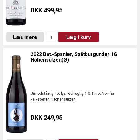
DKK 499,95
Læs mere
Læg i kurv
2022 Bat.-Spanier, Spätburgunder 1G
Hohensülzen(Ø)
Uimodståelig flot lys rødfrugtig 1.G. Pinot Noir fra
kalkstenen i Hohensülzen
DKK 249,95