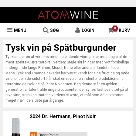
0
MENU
SØG
LOGIN
KURV
Tysk vin på Spätburgunder
Tyskland er en af verdens mest spændende vinregioner med nogle af de
mest spektakulære terroirs i verden: Stejle skråninger med vidt forskellige
undergrunde langs Rhinen, Mosel, Nahe eller andre af landets floder.
Mens Tyskland i mange dekader har været kendt for sine frugtige og søde
vine, er der i de sidste 15 år sket en revolution indenfor produktionen af
tørre vine og rødvine på Pinot Noir druen. Bag denne står en gylden
generation af talentfulde unge producenter, der synes fast besluttet på at
lave vine, som kan matche verdens største, et mål som de er kommet
meget nær i de sidste par årgange.
2024 Dr. Hermann, Pinot Noir
RobertParker