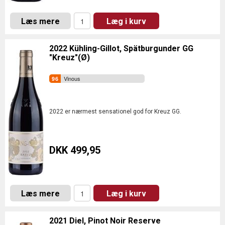
Læs mere
Læg i kurv
2022 Kühling-Gillot, Spätburgunder GG
"Kreuz"(Ø)
Vinous
2022 er nærmest sensationel god for Kreuz GG.
DKK 499,95
Læs mere
Læg i kurv
2021 Diel, Pinot Noir Reserve