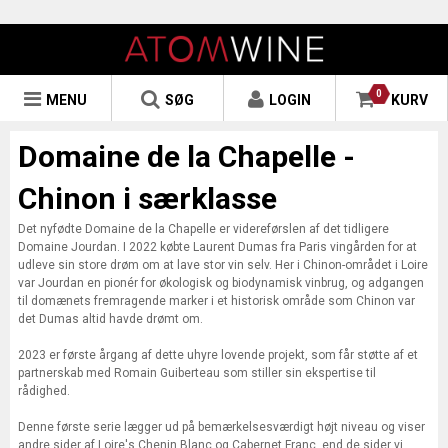
0
MENU
SØG
LOGIN
KURV
Domaine de la Chapelle -
Chinon i særklasse
Det nyfødte Domaine de la Chapelle er videreførslen af det tidligere
Domaine Jourdan. I 2022 købte Laurent Dumas fra Paris vingården for at
udleve sin store drøm om at lave stor vin selv. Her i Chinon-området i Loire
var Jourdan en pionér for økologisk og biodynamisk vinbrug, og adgangen
til domænets fremragende marker i et historisk område som Chinon var
det Dumas altid havde drømt om.
2023 er første årgang af dette uhyre lovende projekt, som får støtte af et
partnerskab med Romain Guiberteau som stiller sin ekspertise til
rådighed.
Denne første serie lægger ud på bemærkelsesværdigt højt niveau og viser
andre sider af Loire's Chenin Blanc og Cabernet Franc, end de sider vi