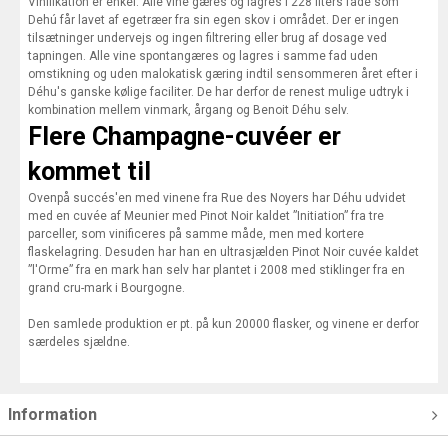
Vinifikation er enkel. Alle vine gæres og lagres i 228 liters fade som
Dehú får lavet af egetræer fra sin egen skov i området. Der er ingen
tilsætninger undervejs og ingen filtrering eller brug af dosage ved
tapningen. Alle vine spontangæres og lagres i samme fad uden
omstikning og uden malokatisk gæring indtil sensommeren året efter i
Déhu's ganske kølige faciliter. De har derfor de renest mulige udtryk i
kombination mellem vinmark, årgang og Benoit Déhu selv.
Flere Champagne-cuvéer er
kommet til
Ovenpå succés'en med vinene fra Rue des Noyers har Déhu udvidet
med en cuvée af Meunier med Pinot Noir kaldet ”Initiation” fra tre
parceller, som vinificeres på samme måde, men med kortere
flaskelagring. Desuden har han en ultrasjælden Pinot Noir cuvée kaldet
”l'Orme” fra en mark han selv har plantet i 2008 med stiklinger fra en
grand cru-mark i Bourgogne.
Den samlede produktion er pt. på kun 20000 flasker, og vinene er derfor
særdeles sjældne.
Information