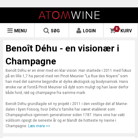
0
MENU
SØG
LOGIN
KURV
Benoît Déhu - en visionær i
Champagne
Benoît Déhu er en éner med en klar vision. Han startede i 2011 med fokus
på en lille 1,7 ha parcel med ren Pinot Meunier ”La Rue des Noyers” som
han med det samme begyndte at dyrke økologisk og biodynamisk. Hans
ønske var at forstå Pinot Meunier så dybt som muligt og han laver derfor
både hvid, rød og champagne fra samme mark.
Benoît Déhu grundlagde sit ny projekt i 2011 i den vestlige del af Marne-
dalen i byen Fossoy, hvor Déhu's familie har været etableret som
Champagnehus igennem generationer siden 1787. Hans vine har vakt
voldsom opsigt de seneste år og er blandt de hotteste ny navne i
Champagne.
Læs mere >>