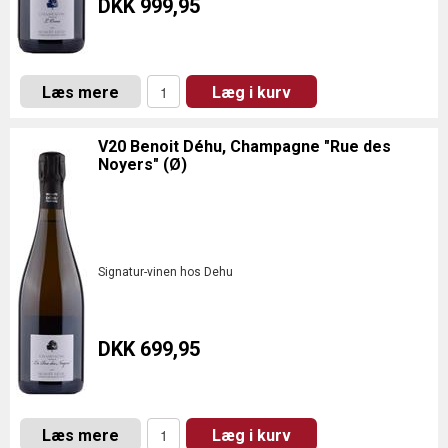
DKK 999,95
Læs mere
Læg i kurv
V20 Benoit Déhu, Champagne "Rue des
Noyers" (Ø)
Signatur-vinen hos Dehu
DKK 699,95
Læs mere
Læg i kurv