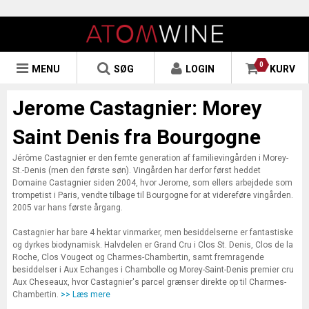
0
MENU
SØG
LOGIN
KURV
Jerome Castagnier: Morey
Saint Denis fra Bourgogne
Jérôme Castagnier er den femte generation af familievingården i Morey-
St.-Denis (men den første søn). Vingården har derfor først heddet
Domaine Castagnier siden 2004, hvor Jerome, som ellers arbejdede som
trompetist i Paris, vendte tilbage til Bourgogne for at videreføre vingården.
2005 var hans første årgang.
Castagnier har bare 4 hektar vinmarker, men besiddelserne er fantastiske
og dyrkes biodynamisk. Halvdelen er Grand Cru i Clos St. Denis, Clos de la
Roche, Clos Vougeot og Charmes-Chambertin, samt fremragende
besiddelser i Aux Echanges i Chambolle og Morey-Saint-Denis premier cru
Aux Cheseaux, hvor Castagnier's parcel grænser direkte op til Charmes-
Chambertin.
>> Læs mere