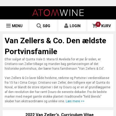
0
MENU
SØG
LOGIN
KURV
Van Zellers & Co. Den ældste
Portvinsfamile
Efter salget af Quinta Vale D. Maria til Aveleda for et par år siden, er
Cristiano van Zeller tilbage og manden bag genlanceringen af det
historiske portvinshus, der bærer hans familienavn ”Van Zellers & Co”.
Van Zellers & Co laver både hvidvine, rødvine og Portvine i verdensklasse
fra 15 ha i Cima Corgo. Cristiano van Zeller, den tidligere ejer af Quinta do
Noval, er blandt de store stjerner i det ny Douro og er en af grundlæggerne
af den revolution der har ramt Douro de seneste dekader. Fra de bedste
marker med meget gamle stokke plantet i traditionelle "field blends"
skaber han ekstraordinære og unikke vine.
Læs mere >>
2022 Van Zeller's, Curriculum Vitae