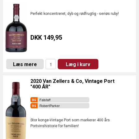
Perfekt koncentreret, dyb og rødfrugtig - seriøs ruby!
DKK 149,95
Læs mere
Læg i kurv
2020 Van Zellers & Co, Vintage Port
"400 ÅR"
Falstaff
RobertParker
Stor konge-Vintage Port som markerer 400 års
Portvinshistorie for familien!