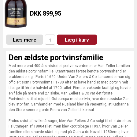
DKK 899,95
Læs mere
Læg i kurv
Den ældste portvinsfamilie
Med mere end 400 års historie i portvinsverdenen er Van Zeller-familien
den ældste portvinsfamilie. Stamtræets første kendte portvinshandler
etablerede sig i Porto i 1620! Under Van Zellers & Co. lancerede man sig
officielt som Portvinsfirma i 1780 efter at have handlet med portvin helt
tilbage til første halvdel af 1700-tallet. Firmaet voksede kraftigt og havde
en flåde på mere end 27 skibe. Van Zellers & Co var det første
Portvinshus til at rejse til Østeuropa med portvin, hvor den russiske Zar
blev stor fan. Samhandlen med Rusland blev så væsentlig, at Katharina
den Store senere gjorde Pedro van Zeller til konsul.
Endnu uvist af hvilke årsager, blev Van Zellers & Co solgt til et større hus
i slutningen af 1800-tallet, men blev købt tilbage i 1937, hvor Van Zeller
familien ellers havde slået sig ned på Quinta do Noval. I 1980erne, hvor