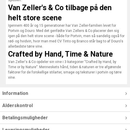
spidsen.
Van Zeller's & Co tilbage på den
helt store scene
Igennem 400 år og 15 generationer har Van Zeller-familien levet for
Portvin og Douro. Med det genfødte Van Zellers & Co placerer den sig
igen på den helt store scene - både for Portvin, men så sandelig også for
rød- og hvidvin, hvor man med CV Tinto og Branco står bag to af Douro's
allerbedste tørre vine.
Crafted by Hand, Time & Nature
Van Zeller's & Co opdeler sin vine i 3 kategorier ”Crafted by Hand, by
Time or by Nature”. Menneskets hånd, tiden & naturen er tre afgørende
faktorer for de forskellige stilarter, smage og teksturer i portvin og tørre
vine.
Information
Alderskontrol
Betalingsmuligheder
Leveringsmuligheder