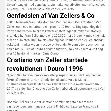
Cristiano van Zeller styrede Quinta do Noval, gjorde han Van Zellers &
Co uafhængigt med egne lagre, vinmarker og etiketter, men efter salget
af Noval i 1993 var der stille om Van Zellers & Co.
Genfødslen af Van Zellers & Co
I 2006 forærede Van Zeller-familien Van Zellers & Co til Cristiano Van
Zeller, som straks fortsatte sin plan fra 1980erne. Ting tager dog tid i
Portvinens verden, hvor det kræver et stort lager af Portvin at etablere
sig. I dag har Van Zeller mere end 200.000 liter på lager – med vine helt
tilbage til midten 1800-tallet! Samtidig har Cristiano Van Zeller løbende
opkøbt vinmarker – den mest berømte er de 90-gamle terrasser som er
basis for CV – en af Douro's bedste rødvine - så Van Zellers & Co i dag
ejer 16 hektar vinmarker i Cima Corgo.
Cristiano van Zeller startede
revolutionen i Douro i 1996
Siden 1996 har Cristiano Van Zeller præget Douro's udvikling med sit
fokus på tørre vine. Han løftede den ukendte Vale D. Maria til
stjerneniveau. Vale D. Maria blev købt af den store Aveleda-koncern i
2017 og siden har Cristiano Van Zeller forberedt sit comeback med Van
Zellers & Co.
Hos Van Zellers & Co har Cristiano samlet sit gamle team med
vinmager gennem mange år Joana Pinhâo og datteren Francisca i