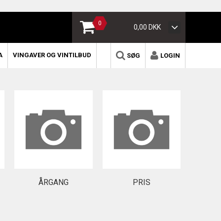
0
0,00 DKK
A
VINGAVER OG VINTILBUD
SØG
LOGIN
ÅRGANG
PRIS