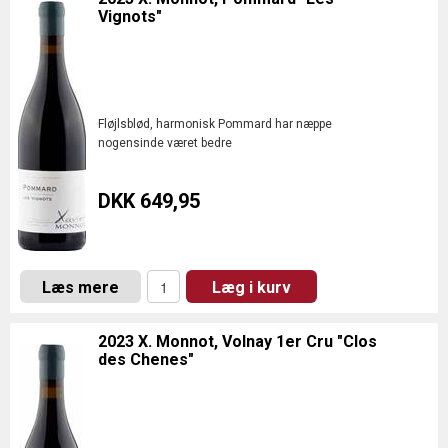
Vignots"
Fløjlsblød, harmonisk Pommard har næppe
nogensinde været bedre
DKK 649,95
Læs mere
Læg i kurv
2023 X. Monnot, Volnay 1er Cru "Clos
des Chenes"