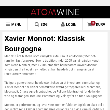
0
MENU
SØG
LOGIN
KURV
Xavier Monnot: Klassisk
Bourgogne
Med 300 års historie som vindyrker i Meursault er Monnier/Monnot-
familien fastforankret i byens tradition. Indtil 2005 var vingården kendt
som René Monnier, men i 2005 omdøbte barnebarnet Xavier Monnot
vingården til sit eget navn efter, at han havde brugt mange år på at
restaurere vinmarkerne.
Tidligere generationer havde stort fokus på at investere i vinmarker og
Xavier Monnot har derfor bemærkelsesværdige topparceller i Monthelie,
Meursault, Chassagne-Montrachet og Puligny-Montrachet for de hvide
vine og Maranges, Beaune, Pommard og Volnay for de røde Bourgogner.
Monnot er perfektionist og laver vine, som er fuldstændig klassiske i stil. I
den pinligt rene kælder spontangæres og lagres de hvide vine på op til 1/3