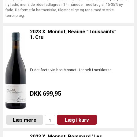
ny fade, mens de røde fadlagres i 14 måneder med brug af 15-35% ny
fade. De fremstår harmoniske, tilgængelige og rene med stærke
terroirpræg.
2023 X. Monnot, Beaune ”Toussaints”
1. Cru
Er det årets vin hos Monnot. 1er helt i særklasse
DKK 699,95
Læs mere
Læg i kurv
2023 X. Monnot, Pommard "Les