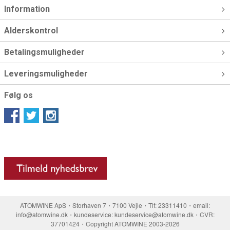
Information
Alderskontrol
Betalingsmuligheder
Leveringsmuligheder
Følg os
ATOMWINE ApS・Storhaven 7・7100 Vejle・Tlf: 23311410・email:
info@atomwine.dk・kundeservice: kundeservice@atomwine.dk・CVR:
37701424・Copyright ATOMWINE 2003-2026