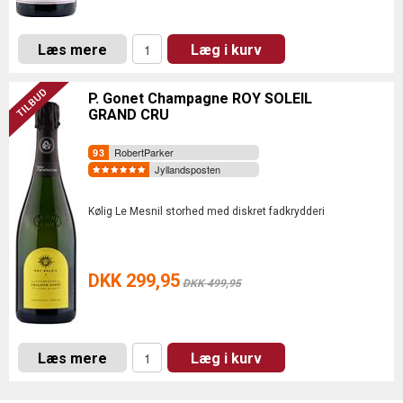
Læs mere
Læg i kurv
P. Gonet Champagne ROY SOLEIL
GRAND CRU
RobertParker
Jyllandsposten
Kølig Le Mesnil storhed med diskret fadkrydderi
DKK 299,95
DKK 499,95
Læs mere
Læg i kurv