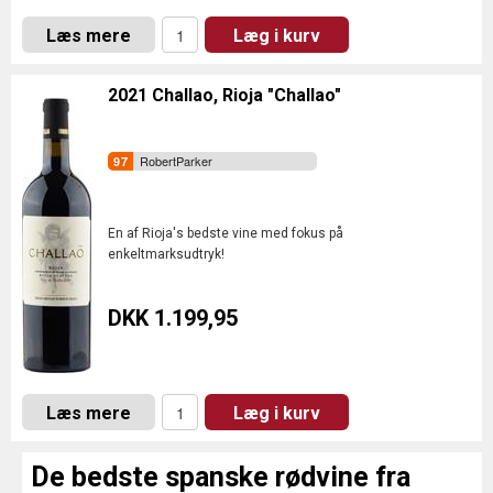
Læs mere
Læg i kurv
2021 Challao, Rioja "Challao"
RobertParker
En af Rioja's bedste vine med fokus på
enkeltmarksudtryk!
DKK 1.199,95
Læs mere
Læg i kurv
De bedste spanske rødvine fra