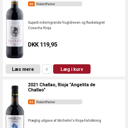
RobertParker
Superb indsmigrende frugtdreven og flaskelagret
Cosecha Rioja
DKK 119,95
Læs mere
Læg i kurv
2021 Challao, Rioja "Angelita de
Challao"
RobertParker
Prægtig udgave af Michelini's Rioja-fortolkning