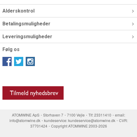
Alderskontrol
Betalingsmuligheder
Leveringsmuligheder
Følg os
ATOMWINE ApS・Storhaven 7・7100 Vejle・Tlf: 23311410・email:
info@atomwine.dk・kundeservice: kundeservice@atomwine.dk・CVR:
37701424・Copyright ATOMWINE 2003-2026