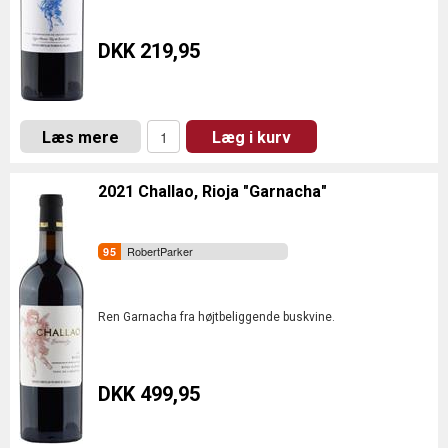
DKK 219,95
Læs mere
Læg i kurv
2021 Challao, Rioja "Garnacha"
RobertParker
Ren Garnacha fra højtbeliggende buskvine.
DKK 499,95