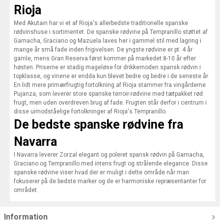
Rioja
Med Akutain har vi et af Rioja's allerbedste traditionelle spanske
rødvinshuse i sortimentet. De spanske rødvine på Tempranillo støttet af
Garnacha, Graciano og Mazuela laves her i gammel stil med lagring i
mange år små fade inden frigivelsen. De yngste rødvine er pt. 4 år
gamle, mens Gran Reserva først kommer på markedet 8-10 år efter
høsten. Priserne er stadig mageløse for drikkemoden spansk rødvin i
topklasse, og vinene er endda kun blevet bedre og bedre i de seneste år.
En lidt mere primærfrugtig fortolkning af Rioja stammer fra vingårderne
Pujanza, som leverer store spanske terroir-rødvine med tætpakket rød
frugt, men uden overdreven brug af fade. Frugten står derfor i centrum i
disse uimodståelige fortolkninger af Rioja's Tempranillo.
De bedste spanske rødvine fra
Navarra
I Navarra leverer Zorzal elegant og poleret spansk rødvin på Garnacha,
Graciano og Tempranillo med intens frugt og strålende elegance. Disse
spanske rødvine viser hvad der er muligt i dette område når man
fokuserer på de bedste marker og de er harmoniske repræsentanter for
området.
Information