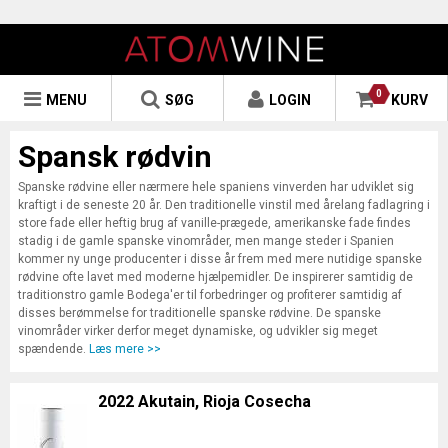
0
MENU
SØG
LOGIN
KURV
Spansk rødvin
Spanske rødvine eller nærmere hele spaniens vinverden har udviklet sig
kraftigt i de seneste 20 år. Den traditionelle vinstil med årelang fadlagring i
store fade eller heftig brug af vanille-prægede, amerikanske fade findes
stadig i de gamle spanske vinområder, men mange steder i Spanien
kommer ny unge producenter i disse år frem med mere nutidige spanske
rødvine ofte lavet med moderne hjælpemidler. De inspirerer samtidig de
traditionstro gamle Bodega'er til forbedringer og profiterer samtidig af
disses berømmelse for traditionelle spanske rødvine. De spanske
vinområder virker derfor meget dynamiske, og udvikler sig meget
spændende.
Læs mere >>
2022 Akutain, Rioja Cosecha