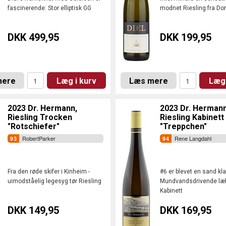
fascinerende: Stor elliptisk GG
modnet Riesling fra Do
DKK 499,95
DKK 199,95
mere
Læg i kurv
Læs mere
Læg 
2023 Dr. Hermann,
2023 Dr. Hermann
Riesling Trocken
Riesling Kabinett
"Rotschiefer"
"Treppchen"
RobertParker
Rene Langdahl
Fra den røde skifer i Kinheim -
#6 er blevet en sand kla
uimodståelig legesyg tør Riesling
Mundvandsdrivende læk
Kabinett
DKK 149,95
DKK 169,95