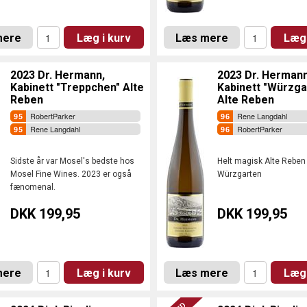
mere
Læg i kurv
Læs mere
Læg 
2023 Dr. Hermann,
2023 Dr. Hermann
Kabinett "Treppchen" Alte
Kabinett "Würzga
Reben
Alte Reben
RobertParker
Rene Langdahl
Rene Langdahl
RobertParker
Sidste år var Mosel's bedste hos
Helt magisk Alte Reben 
Mosel Fine Wines. 2023 er også
Würzgarten
fænomenal.
DKK 199,95
DKK 199,95
mere
Læg i kurv
Læs mere
Læg 