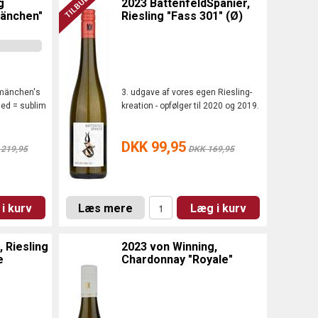
g
2023 BattenfeldSpanier,
mänchen"
Riesling "Fass 301" (Ø)
rmänchen's
3. udgave af vores egen Riesling-
hed = sublim
kreation - opfølger til 2020 og 2019.
DKK 99,95
219,95
DKK 169,95
i kurv
Læs mere
Læg i kurv
 Riesling
2023 von Winning,
e
Chardonnay "Royale"