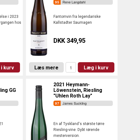
Rene Langdahl
else i 2023
Fantomvin fra legendariske
årgangen hos
Kallstadter Saumagen
DKK 349,95
i kurv
Læs mere
Læg i kurv
2021 Heymann-
ling GG
Löwenstein, Riesling
"Uhlen Roth Lay"
James Suckling
021
En af Tyskland's største tørre
Riesling-vine. Dybt rørende
mesterversion.