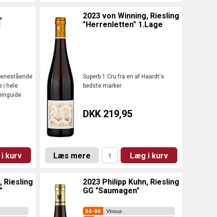
,
2023 von Winning, Riesling
I
"Herrenletten" 1.Lage
g enestående
Superb 1.Cru fra en af Haardt's
 i hele
bedste marker
einguide
DKK 219,95
i kurv
Læs mere
Læg i kurv
, Riesling
2023 Philipp Kuhn, Riesling
"
GG "Saumagen"
Vinous