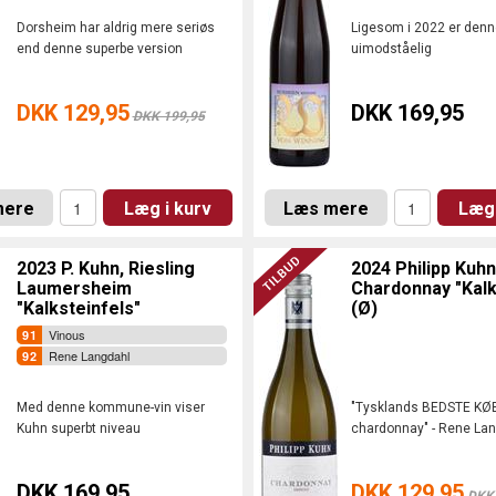
Dorsheim har aldrig mere seriøs
Ligesom i 2022 er denne
end denne superbe version
uimodståelig
DKK 129,95
DKK 169,95
DKK 199,95
mere
Læg i kurv
Læs mere
Læg 
2023 P. Kuhn, Riesling
2024 Philipp Kuhn
Laumersheim
Chardonnay "Kal
"Kalksteinfels"
(Ø)
Vinous
Rene Langdahl
Med denne kommune-vin viser
"Tysklands BEDSTE KØ
Kuhn superbt niveau
chardonnay" - Rene La
DKK 169,95
DKK 129,95