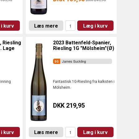
169,95
DKK 249,95
i kurv
Læs mere
Læg i kurv
 Riesling
2023 Battenfeld-Spanier,
. Lage
Riesling 1G "Mölsheim"(Ø)
James Suckling
inning
Fantastisk 1G-Riesling fra kalksten i
Mölsheim.
DKK 219,95
i kurv
Læs mere
Læg i kurv