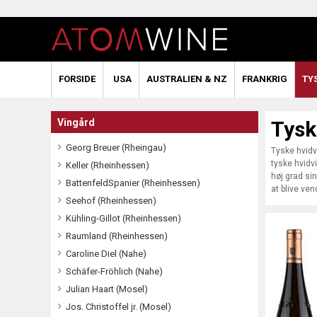
FORSIDE
USA
AUSTRALIEN & NZ
FRANKRIG
TY
Vingård
Tysk
Georg Breuer (Rheingau)
Tyske hvidv
tyske hvidv
Keller (Rheinhessen)
høj grad si
BattenfeldSpanier (Rheinhessen)
at blive ven
Seehof (Rheinhessen)
Kühling-Gillot (Rheinhessen)
Raumland (Rheinhessen)
Caroline Diel (Nahe)
Schäfer-Fröhlich (Nahe)
Julian Haart (Mosel)
Jos. Christoffel jr. (Mosel)