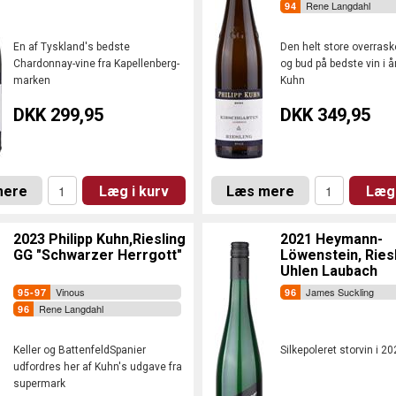
Rene Langdahl
En af Tyskland's bedste
Den helt store overrask
Chardonnay-vine fra Kapellenberg-
og bud på bedste vin i 
marken
Kuhn
DKK 299,95
DKK 349,95
mere
Læg i kurv
Læs mere
Læg 
2023 Philipp Kuhn,Riesling
2021 Heymann-
GG "Schwarzer Herrgott"
Löwenstein, Ries
Uhlen Laubach
Vinous
James Suckling
Rene Langdahl
Keller og BattenfeldSpanier
Silkepoleret storvin i 2
udfordres her af Kuhn's udgave fra
supermark