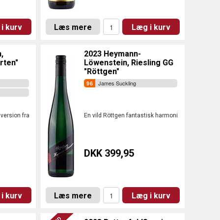
i kurv
Læs mere
Læg i kurv
,
2023 Heymann-
rten"
Löwenstein, Riesling GG
"Röttgen"
James Suckling
version fra
En vild Röttgen fantastisk harmoni
DKK 399,95
i kurv
Læs mere
Læg i kurv