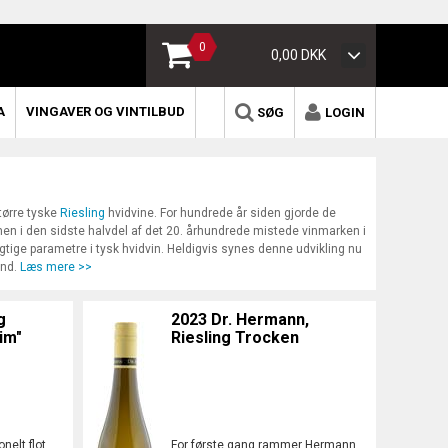
0
0,00 DKK
A
VINGAVER OG VINTILBUD
SØG
LOGIN
tørre tyske
Riesling
hvidvine. For hundrede år siden gjorde de
 men i den sidste halvdel af det 20. århundrede mistede vinmarken i
gtige parametre i tysk hvidvin. Heldigvis synes denne udvikling nu
and.
Læs mere >>
g
2023 Dr. Hermann,
im"
Riesling Trocken
nelt flot
For første gang rammer Hermann