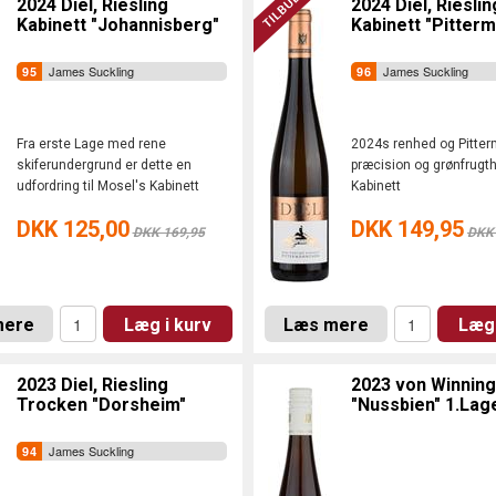
2024 Diel, Riesling
2024 Diel, Rieslin
Kabinett "Johannisberg"
Kabinett "Pitter
James Suckling
James Suckling
Fra erste Lage med rene
2024s renhed og Pitte
skiferundergrund er dette en
præcision og grønfrugt
udfordring til Mosel's Kabinett
Kabinett
DKK 125,00
DKK 149,95
DKK 169,95
DKK 
mere
Læg i kurv
Læs mere
Læg 
2023 Diel, Riesling
2023 von Winning,
Trocken "Dorsheim"
"Nussbien" 1.Lag
James Suckling