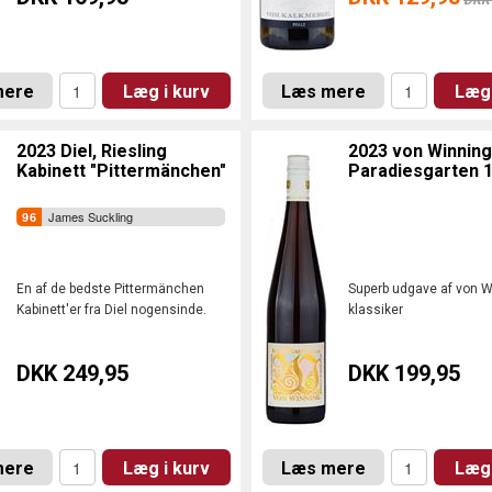
DKK 
mere
Læg i kurv
Læs mere
Læg 
2023 Diel, Riesling
2023 von Winning,
Kabinett "Pittermänchen"
Paradiesgarten 1
James Suckling
En af de bedste Pittermänchen
Superb udgave af von W
Kabinett'er fra Diel nogensinde.
klassiker
DKK 249,95
DKK 199,95
mere
Læg i kurv
Læs mere
Læg 