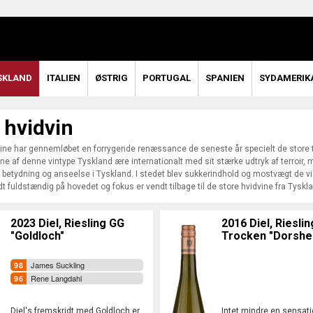
SKLAND
ITALIEN
ØSTRIG
PORTUGAL
SPANIEN
SYDAMERIK
 hvidvin
ine har gennemløbet en forrygende renæssance de seneste år specielt de store 
ine af denne vintype Tyskland ære internationalt med sit stærke udtryk af terroir,
n betydning og anseelse i Tyskland. I stedet blev sukkerindhold og mostvægt de vi
dt fuldstændig på hovedet og fokus er vendt tilbage til de store hvidvine fra Tyskl
2023 Diel, Riesling GG
2016 Diel, Rieslin
"Goldloch"
Trocken "Dorshe
James Suckling
Rene Langdahl
Diel's fremskridt med Goldloch er
Intet mindre en sensatio