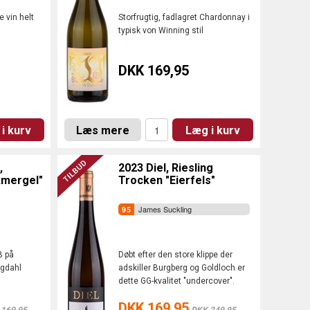
 vin helt
Storfrugtig, fadlagret Chardonnay i
typisk von Winning stil
DKK 169,95
i kurv
Læs mere
Læg i kurv
,
2023 Diel, Riesling
kmergel"
Trocken "Eierfels"
James Suckling
B på
Døbt efter den store klippe der
ngdahl
adskiller Burgberg og Goldloch er
dette GG-kvalitet "undercover".
DKK 169,95