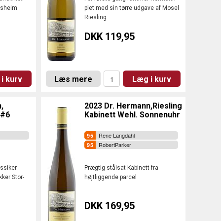
rsheim
plet med sin tørre udgave af Mosel
Riesling
DKK 119,95
i kurv
Læs mere
Læg i kurv
,
2023 Dr. Hermann,Riesling
 #6
Kabinett Wehl. Sonnenuhr
Rene Langdahl
RobertParker
ssiker.
Prægtig stålsat Kabinett fra
ker Stor-
højtliggende parcel
DKK 169,95