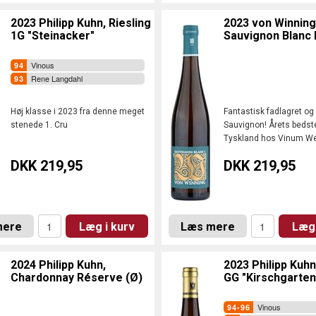
2023 Philipp Kuhn, Riesling
2023 von Winning
1G "Steinacker"
Sauvignon Blanc 
Vinous
Rene Langdahl
Høj klasse i 2023 fra denne meget
Fantastisk fadlagret o
stenede 1. Cru
Sauvignon! Årets bedste
Tyskland hos Vinum W
DKK 219,95
DKK 219,95
mere
Læg i kurv
Læs mere
Læg 
2024 Philipp Kuhn,
2023 Philipp Kuhn
Chardonnay Réserve (Ø)
GG "Kirschgarten
Vinous