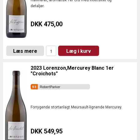
Raffineret, aromatisk 1er Cru med intensitet og
detaljer.
DKK 475,00
Læs mere
Læg i kurv
2023 Lorenzon,Mercurey Blanc 1er
"Croichots"
RobertParker
Forrygende stortanlagt Meursault-lignende Mercurey.
DKK 549,95