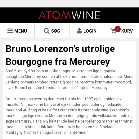
0
MENU
SØG
LOGIN
KURV
Bruno Lorenzon's utrolige
Bourgogne fra Mercurey
Små 5 km syd for berømte Chassagne-Montrachet ligger ganske
upåagtede Mercurey som en af topkommunerne i Côte Chalonnaise. Mens
verdens opmærksomhed retter sig mod de berømte kommuner mod nord,
laver Bruno Lorenzon formidable vine i upåagtede Mercurey.
Bruno Lorenzon overtog domænet fra sin far i 1997 og har siden lavet
mirakler. Vinmarkerne har været dyrket uden pesticider og herbicider i
mere end 40 år og er basis for Lorenzon's fremragende vine. Lorenzon's
marker ligge lige ovenfor Mercurey i det rigtige gamle velklassificerede og
ægte Mercurey. Hans 6½ hektar i de bedste parceller og marker er trimmet
med en perfektionistisk hånd. Derudover har Lorenzon 3 hektar i
Montagny, hvorfra han også laver brillante vine.