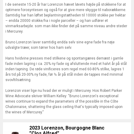
I de seneste 15-20 år har Lorenzon hævet løvets højde på stokkene for at
optimere forosyntesen og også for at give mere skygge til naborækkerne.
Samtidig har han løftet beplantningstætheden til 10000 stokke per hektar
– endda 20000 stokke/ha i nogle parceller – og han udfører et
vinmarksarbejde. som man ikke finder det på samme niveau andre steder
i Mercurey.
Bruno Lorenzon laver samtidig endda selv sine egne fade fra nøje
udvalgte træer, som tørrer hos ham selv.
Hans hvidvine presses med stilkene og spontangæres dernæst i gamle
fade inden lagring i ca. 20% ny fade og afsluttende med et halvt år på stål
inden tapning. De røde vinificeres som regel med 60-80% stilke, lagres 1
års tid på 20-30% ny fade, før ½ år på stål inden de tappes med minimal
svovltilsætning.
Lorenzon viser lige nu hvad der er muligt i Mercurey. Hos Robert Parker
Wine Advocate skriver William Kelley: "Bruno Lorenzon's exceptional
wines continue to expand the parameters of the possible in the Côte
Chalonnaise, shattering the glass ceiling that's typically imposed upon
the wines of Mercurey."
2023 Lorenzon, Bourgogne Blanc
”Clos Alfred”