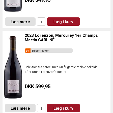
DKK 549,95
Læs mere
Læg i kurv
2023 Lorenzon, Mercurey 1er Champs
Martin CARLINE
RobertParker
Selektion fra parcel med 60 år gamle stokke opkaldt
efter Bruno Lorenzon's søster.
DKK 599,95
Læs mere
Læg i kurv