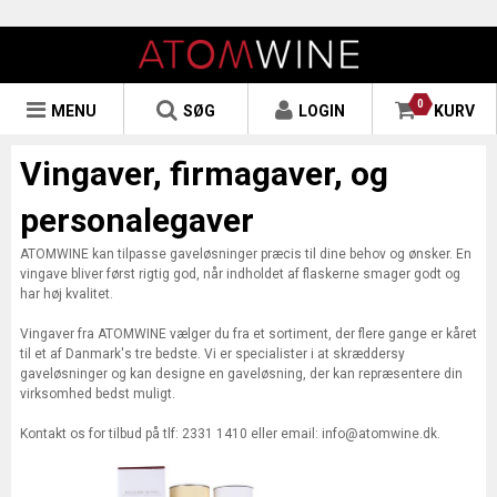
0
MENU
SØG
LOGIN
KURV
Vingaver, firmagaver, og
personalegaver
ATOMWINE kan tilpasse gaveløsninger præcis til dine behov og ønsker. En
vingave bliver først rigtig god, når indholdet af flaskerne smager godt og
har høj kvalitet.
Vingaver fra ATOMWINE vælger du fra et sortiment, der flere gange er kåret
til et af Danmark's tre bedste. Vi er specialister i at skræddersy
gaveløsninger og kan designe en gaveløsning, der kan repræsentere din
virksomhed bedst muligt.
Kontakt os for tilbud på tlf: 2331 1410 eller email: info@atomwine.dk.