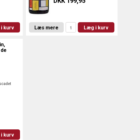
DKK 199,95
i kurv
Læs mere
Læg i kurv
n,
 de
scadet
i kurv