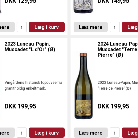
DKK 129,95
DKK 149,95
mere
Læg i kurv
Læs mere
Læg 
2023 Luneau-Papin,
2024 Luneau-Papi
Muscadet "L d'Or" (Ø)
Muscadet "Terre
Pierre" (Ø)
Vingårdens historisk topcuvée fra
2022 Luneau-Papin, Mu
granitholdig enkeltmark.
"Terre de Pierre" (Ø)
DKK 199,95
DKK 199,95
mere
Læg i kurv
Læs mere
Læg 