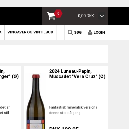
0
0,00 DKK
A
VINGAVER OG VINTILBUD
SØG
LOGIN
n,
2024 Luneau-Papin,
ger" (Ø)
Muscadet "Vera Cruz" (Ø)
ebet af
Fantastisk mineralsk version i
 stil.
denne store årgang.