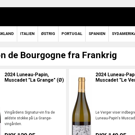
SKLAND
ITALIEN
ØSTRIG
PORTUGAL
SPANIEN
SYDAMERIK
n de Bourgogne fra Frankrig
2024 Luneau-Papin,
2024 Luneau-Papi
Muscadet "La Grange" (Ø)
Muscadet "Le Ver
Vingårdens Signatur-vin fra de
Le Verger viser indbegr
ældste stokke på La Grange-
Luneau-Papin's Muscadet
vingården.