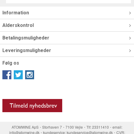
Information
Alderskontrol
Betalingsmuligheder
Leveringsmuligheder
Følg os
ATOMWINE ApS・Storhaven 7・7100 Vejle・Tlf: 23311410・email:
info@atomwine.dk・kundeservice: kundeservice@atomwine.dk・CVR: