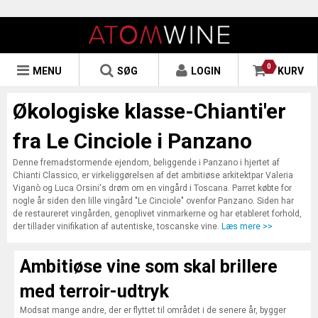
0
MENU
SØG
LOGIN
KURV
Økologiske klasse-Chianti'er
fra Le Cinciole i Panzano
Denne fremadstormende ejendom, beliggende i Panzano i hjertet af
Chianti Classico, er virkeliggørelsen af det ambitiøse arkitektpar Valeria
Viganò og Luca Orsini's drøm om en vingård i Toscana. Parret købte for
nogle år siden den lille vingård "Le Cinciole" ovenfor Panzano. Siden har
de restaureret vingården, genoplivet vinmarkerne og har etableret forhold,
der tillader vinifikation af autentiske, toscanske vine.
Læs mere >>
Ambitiøse vine som skal brillere
med terroir-udtryk
Modsat mange andre, der er flyttet til området i de senere år, bygger