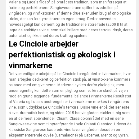
Valeria og Luca's filosofi på områdets tradition, som man forsøger at
forfine og perfektionere. Sangiovese-druen spiller hovedrollen på
vingården, og vinifikationen af denne drue sker uden brug af ønologiske
tricks, der kan forstyrre druernes egen smag. Derfor anvendes
hovedsageligt kun cement og de traditionelle store fade (2500 l) til at
lagre de ambitiøse vine, som skal brillere med deres terroir-udtryk, deres
autencitet og ikke med deres kraft og opulens.
Le Cinciole arbejder
perfektionistisk og økologisk i
vinmarkerne
Det væsentligste arbejde på Le Cinciole foregår derfor i vinmarken, hvor
man arbejder dedikeret og perfektionistisk på, at vinstokkene kommer i
balance med omgivelserne. Markerne dyrkes derfor økologisk, men
anser egentlig kun dette som en pligt og som et første skridt på vejen
mod en grundlæggende, fundamental balance i vinmarkerne.Resultatet
af Valeria og Luca's anstrengelser i vinmarkerne mærkes i vingårdens
vine, som udtrykker Le Cinciole's terroirs. Disse vine er på det seneste
blevet dramatisk bedre, og siden 2015 har vingården etableret sig som
en af de mest spændende i Chianti Classico-området med en serie
Sangiovese-vine som tilhører førende i hele Chianti Classico. Udover de
klassiske Sangiovese-baserede vine laver vingården desuden en
eksperimenterende cuvée (Camalaione) på Cabernet, Merlot og Syrah.