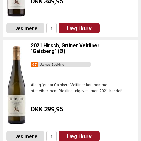
DKK 349,95
Læs mere
Læg i kurv
2021 Hirsch, Grüner Veltliner
"Gaisberg" (Ø)
James Suckling
Aldrig før har Gaisberg Veltliner haft samme
stenethed som Riesling-udgaven, men 2021 har det!
DKK 299,95
Læs mere
Læg i kurv