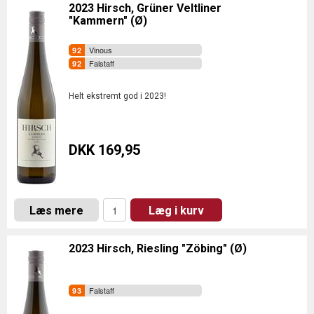
2023 Hirsch, Grüner Veltliner
"Kammern" (Ø)
Vinous
Falstaff
Helt ekstremt god i 2023!
DKK 169,95
Læs mere
Læg i kurv
2023 Hirsch, Riesling "Zöbing" (Ø)
Falstaff