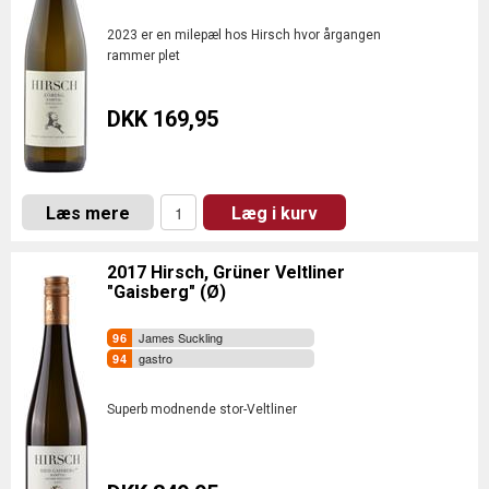
2023 er en milepæl hos Hirsch hvor årgangen
rammer plet
DKK 169,95
Læs mere
Læg i kurv
2017 Hirsch, Grüner Veltliner
"Gaisberg" (Ø)
James Suckling
gastro
Superb modnende stor-Veltliner