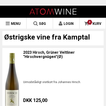
0
MENU
SØG
LOGIN
KURV
Østrigske vine fra Kamptal
2023 Hirsch, Grüner Veltliner
"Hirschvergnügen"(Ø)
Uimodståeligt visitkort fra Johannes Hirsch.
DKK 125,00