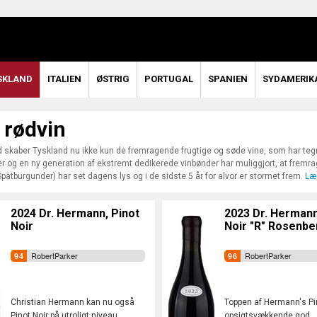
SKLAND
ITALIEN
ØSTRIG
PORTUGAL
SPANIEN
SYDAMERIK
 rødvin
 skaber Tyskland nu ikke kun de fremragende frugtige og søde vine, som har teg
r og en ny generation af ekstremt dedikerede vinbønder har muliggjort, at fremrag
Spätburgunder) har set dagens lys og i de sidste 5 år for alvor er stormet frem.
Læ
2024 Dr. Hermann, Pinot
2023 Dr. Hermann
Noir
Noir "R" Rosenbe
RobertParker
RobertParker
Christian Hermann kan nu også
Toppen af Hermann's Pi
Pinot Noir på utroligt niveau
opsigtsvækkende god