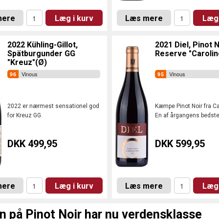
mere
Læg i kurv
Læs mere
Læg 
2022 Kühling-Gillot,
2021 Diel, Pinot 
Spätburgunder GG
Reserve "Carolin
"Kreuz"(Ø)
Vinous
Vinous
2022 er nærmest sensationel god
Kæmpe Pinot Noir fra Car
for Kreuz GG.
En af årgangens bedst
DKK 499,95
DKK 599,95
mere
Læg i kurv
Læs mere
Læg 
n på Pinot Noir har nu verdensklasse