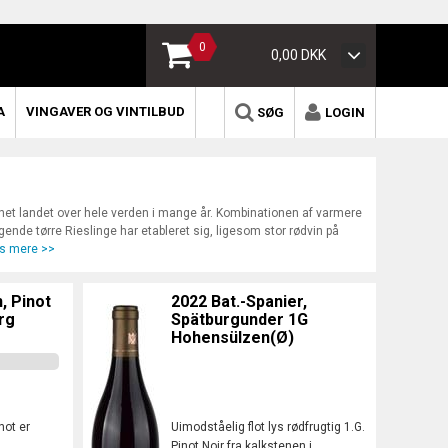
0
0,00 DKK
A
VINGAVER OG VINTILBUD
SØG
LOGIN
net landet over hele verden i mange år. Kombinationen af varmere
ende tørre Rieslinge har etableret sig, ligesom stor rødvin på
s mere >>
, Pinot
2022 Bat.-Spanier,
rg
Spätburgunder 1G
Hohensülzen(Ø)
not er
Uimodståelig flot lys rødfrugtig 1.G.
Pinot Noir fra kalkstenen i