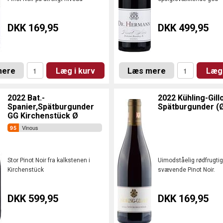
DKK 169,95
DKK 499,95
mere
Læg i kurv
Læs mere
Læg 
2022 Bat.-
2022 Kühling-Gillo
Spanier,Spätburgunder
Spätburgunder (
GG Kirchenstück Ø
Vinous
Stor Pinot Noir fra kalkstenen i
Uimodståelig rødfrugtig
Kirchenstück
svævende Pinot Noir.
DKK 599,95
DKK 169,95