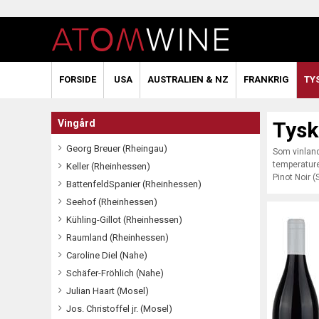
FORSIDE
USA
AUSTRALIEN & NZ
FRANKRIG
TY
Vingård
Tysk
Georg Breuer (Rheingau)
Som vinland
temperature
Keller (Rheinhessen)
Pinot Noir (
BattenfeldSpanier (Rheinhessen)
Seehof (Rheinhessen)
Kühling-Gillot (Rheinhessen)
Raumland (Rheinhessen)
Caroline Diel (Nahe)
Schäfer-Fröhlich (Nahe)
Julian Haart (Mosel)
Jos. Christoffel jr. (Mosel)