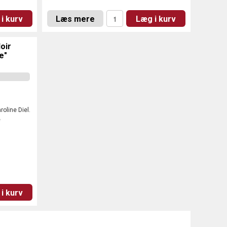
i kurv
Læs mere
Læg i kurv
Noir
e"
oline Diel.
e
i kurv