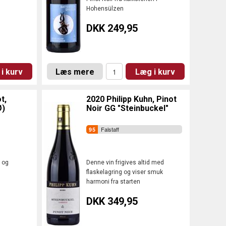
Hohensülzen
DKK 249,95
i kurv
Læs mere
Læg i kurv
t,
2020 Philipp Kuhn, Pinot
Ø)
Noir GG "Steinbuckel"
Falstaff
 og
Denne vin frigives altid med
flaskelagring og viser smuk
harmoni fra starten
DKK 349,95