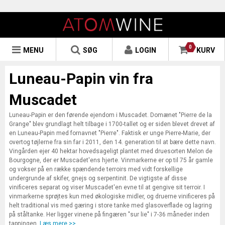
0
MENU
SØG
LOGIN
KURV
Luneau-Papin vin fra
Muscadet
Luneau-Papin er den førende ejendom i Muscadet. Domænet "Pierre de la
Grange" blev grundlagt helt tilbage i 1700-tallet og er siden blevet drevet af
en Luneau-Papin med fornavnet "Pierre". Faktisk er unge Pierre-Marie, der
overtog tøjlerne fra sin far i 2011, den 14. generation til at bære dette navn.
Vingården ejer 40 hektar hovedsageligt plantet med druesorten Melon de
Bourgogne, der er Muscadet'ens hjerte. Vinmarkerne er op til 75 år gamle
og vokser på en række spændende terroirs med vidt forskellige
undergrunde af skifer, gnejs og serpentinit. De vigtigste af disse
vinificeres separat og viser Muscadet'en evne til at gengive sit terroir. I
vinmarkerne sprøjtes kun med økologiske midler, og druerne vinificeres på
helt traditional vis med gæring i store tanke med glasoverflade og lagring
på ståltanke. Her ligger vinene på fingæren "sur lie" i 7-36 måneder inden
tapningen.
Læs mere >>