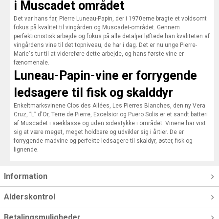
i Muscadet området
Det var hans far, Pierre Luneau-Papin, der i 1970erne bragte et voldsomt
fokus på kvalitet til vingården og Muscadet-området. Gennem
perfektionistisk arbejde og fokus på alle detaljer løftede han kvaliteten af
vingårdens vine til det topniveau, de har i dag. Det er nu unge Pierre-
Marie's tur til at videreføre dette arbejde, og hans første vine er
fænomenale.
Luneau-Papin-vine er forrygende
ledsagere til fisk og skalddyr
Enkeltmarksvinene Clos des Allées, Les Pierres Blanches, den ny Vera
Cruz, ”L” d'Or, Terre de Pierre, Excelsior og Puero Solis er et sandt batteri
af Muscadet i særklasse og uden sidestykke i området. Vinene har vist
sig at være meget, meget holdbare og udvikler sig i årtier. De er
forrygende madvine og perfekte ledsagere til skaldyr, øster, fisk og
lignende.
Information
Alderskontrol
Betalingsmuligheder