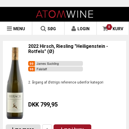
0
MENU
SØG
LOGIN
KURV
2022 Hirsch, Riesling "Heiligenstein -
Rotfels" (Ø)
James Suckling
Falstaff
2. årgang af Østrigs reference udenfor kategori
DKK 799,95