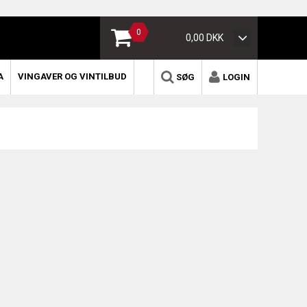
0
0,00 DKK
A
VINGAVER OG VINTILBUD
SØG
LOGIN