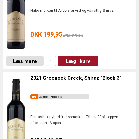
Nabo-marken til Alice's er vild og vanvittig Shiraz.
DKK 199,95
DKK 349,95
Læs mere
Læg i kurv
2021 Greenock Creek, Shiraz "Block 3"
James Halliday
Fantastisk nyhed fra topmarken "Block 3" på toppen
af bakken i Moppa