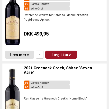
James Halliday
Wine Orbit
Reference kvalitet for Barossa i denne eksotisk-
frugtdrevne Apricot
DKK 499,95
Læs mere
Læg i kurv
2021 Greenock Creek, Shiraz "Seven
Acre"
James Halliday
Wine Orbit
Ren klasse fra Greenock Creek's "Home Block"