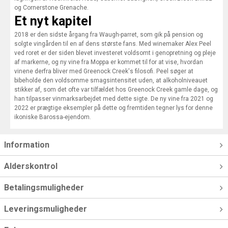
og Cornerstone Grenache.
Et nyt kapitel
2018 er den sidste årgang fra Waugh-parret, som gik på pension og
solgte vingården til en af dens største fans. Med winemaker Alex Peel
ved roret er der siden blevet investeret voldsomt i genopretning og pleje
af markerne, og ny vine fra Moppa er kommet til for at vise, hvordan
vinene derfra bliver med Greenock Creek's filosofi. Peel søger at
bibeholde den voldsomme smagsintensitet uden, at alkoholniveauet
stikker af, som det ofte var tilfældet hos Greenock Creek gamle dage, og
han tilpasser vinmarksarbejdet med dette sigte. De ny vine fra 2021 og
2022 er prægtige eksempler på dette og fremtiden tegner lys for denne
ikoniske Barossa-ejendom.
Information
Alderskontrol
Betalingsmuligheder
Leveringsmuligheder