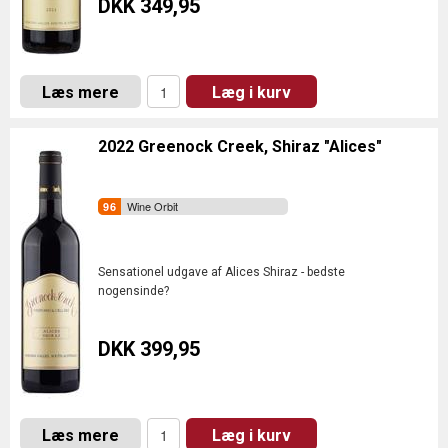
DKK 349,95
Læs mere
Læg i kurv
2022 Greenock Creek, Shiraz "Alices"
Wine Orbit
Sensationel udgave af Alices Shiraz - bedste
nogensinde?
DKK 399,95
Læs mere
Læg i kurv