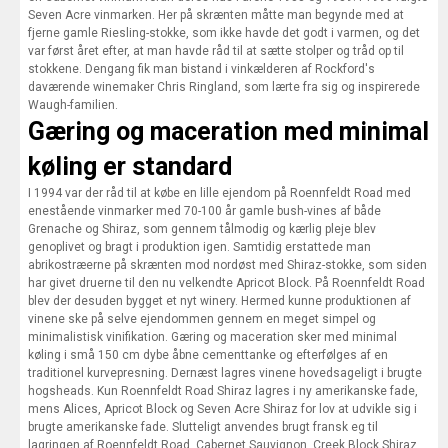
Seven Acre vinmarken. Her på skrænten måtte man begynde med at
fjerne gamle Riesling-stokke, som ikke havde det godt i varmen, og det
var først året efter, at man havde råd til at sætte stolper og tråd op til
stokkene. Dengang fik man bistand i vinkælderen af Rockford's
daværende winemaker Chris Ringland, som lærte fra sig og inspirerede
Waugh-familien.
Gæring og maceration med minimal
køling er standard
I 1994 var der råd til at købe en lille ejendom på Roennfeldt Road med
enestående vinmarker med 70-100 år gamle bush-vines af både
Grenache og Shiraz, som gennem tålmodig og kærlig pleje blev
genoplivet og bragt i produktion igen. Samtidig erstattede man
abrikostræerne på skrænten mod nordøst med Shiraz-stokke, som siden
har givet druerne til den nu velkendte Apricot Block. På Roennfeldt Road
blev der desuden bygget et nyt winery. Hermed kunne produktionen af
vinene ske på selve ejendommen gennem en meget simpel og
minimalistisk vinifikation. Gæring og maceration sker med minimal
køling i små 150 cm dybe åbne cementtanke og efterfølges af en
traditionel kurvepresning. Dernæst lagres vinene hovedsageligt i brugte
hogsheads. Kun Roennfeldt Road Shiraz lagres i ny amerikanske fade,
mens Alices, Apricot Block og Seven Acre Shiraz for lov at udvikle sig i
brugte amerikanske fade. Slutteligt anvendes brugt fransk eg til
lagringen af Roennfeldt Road, Cabernet Sauvignon, Creek Block Shiraz