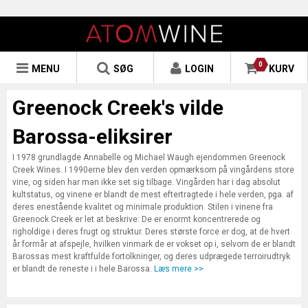
0
MENU
SØG
LOGIN
KURV
Greenock Creek's vilde
Barossa-eliksirer
I 1978 grundlagde Annabelle og Michael Waugh ejendommen Greenock
Creek Wines. I 1990erne blev den verden opmærksom på vingårdens store
vine, og siden har man ikke set sig tilbage. Vingården har i dag absolut
kultstatus, og vinene er blandt de mest eftertragtede i hele verden, pga. af
deres enestående kvalitet og minimale produktion. Stilen i vinene fra
Greenock Creek er let at beskrive: De er enormt koncentrerede og
righoldige i deres frugt og struktur. Deres største force er dog, at de hvert
år formår at afspejle, hvilken vinmark de er vokset op i, selvom de er blandt
Barossas mest kraftfulde fortolkninger, og deres udprægede terroirudtryk
er blandt de reneste i i hele Barossa.
Læs mere >>