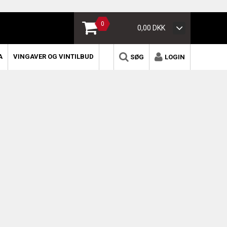
0
0,00 DKK
A
VINGAVER OG VINTILBUD
SØG
LOGIN