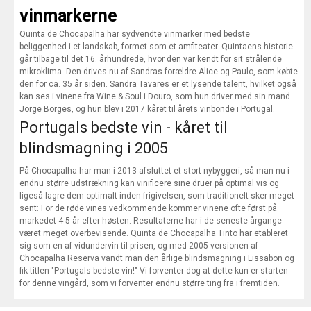
vinmarkerne
Quinta de Chocapalha har sydvendte vinmarker med bedste
beliggenhed i et landskab, formet som et amfiteater. Quintaens historie
går tilbage til det 16. århundrede, hvor den var kendt for sit strålende
mikroklima. Den drives nu af Sandras forældre Alice og Paulo, som købte
den for ca. 35 år siden. Sandra Tavares er et lysende talent, hvilket også
kan ses i vinene fra Wine & Soul i Douro, som hun driver med sin mand
Jorge Borges, og hun blev i 2017 kåret til årets vinbonde i Portugal.
Portugals bedste vin - kåret til
blindsmagning i 2005
På Chocapalha har man i 2013 afsluttet et stort nybyggeri, så man nu i
endnu større udstrækning kan vinificere sine druer på optimal vis og
ligeså lagre dem optimalt inden frigivelsen, som traditionelt sker meget
sent: For de røde vines vedkommende kommer vinene ofte først på
markedet 4-5 år efter høsten. Resultaterne har i de seneste årgange
været meget overbevisende. Quinta de Chocapalha Tinto har etableret
sig som en af vidundervin til prisen, og med 2005 versionen af
Chocapalha Reserva vandt man den årlige blindsmagning i Lissabon og
fik titlen "Portugals bedste vin!" Vi forventer dog at dette kun er starten
for denne vingård, som vi forventer endnu større ting fra i fremtiden.