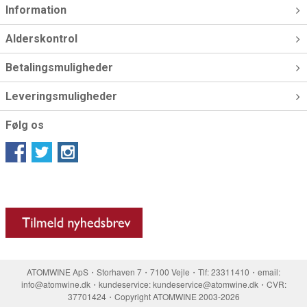
Information
Alderskontrol
Betalingsmuligheder
Leveringsmuligheder
Følg os
ATOMWINE ApS・Storhaven 7・7100 Vejle・Tlf: 23311410・email:
info@atomwine.dk・kundeservice: kundeservice@atomwine.dk・CVR:
37701424・Copyright ATOMWINE 2003-2026