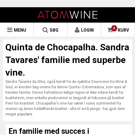
0
MENU
SØG
LOGIN
KURV
Quinta de Chocapalha. Sandra
Tavares' familie med superbe
vine.
Sandra Tavares da Silva, også kendt fra de sjældne Douro-vine fra Wine &
Soul, er kvinden bag vinene fra denne Quinta i Estremadura, som ejes af
hendes familie. Denne forholdsvis kølige region er ikke videre kendt for
kvalitetsvin, men enkelte producenter er begyndt at fokusere på kvalitet
frem for kvantitet. Chocapalha's vine har været i vores sortimentet fra
starten og deres forbløffende kvalitet - ofte til små penge - har gjort dem
meget populære.
En familie med succes i