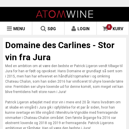
0
MENU
SØG
LOGIN
KURV
Domaine des Carlines - Stor
vin fra Jura
Med en ambition om at være den bedste er Patrick Ligeron vendt tilbage til
Jura for han er født og opvokset. Hans Domaine er grundlagt så sent som
i 2015, men han har erhvervet en håndfuld topmarker i og omkring
Chateau Chalon, som han siden 2016 har vinificeret til uhyre lovende tørre
vine. Fremtiden ser uhyre lovende ud for denne komét, som meget vel kan
blive fremtidens helt store navn i Jura!
Patrick Ligeron arbejdet med stor vin i mere end 20 år. Hans livsdrøm om
at skabe en vingård i Jura gik i opfyldelse for et par år siden, hvor han
kunne overtage en lille vingård i Menétru-le-Vignoble med fremragende
vinmarker i Chateau-Chalon området. Den første årgange fra 2016 var
ekstremt lovende og 2018 og 2019 er fremragende. Patrick Ligerons
ambitioner er tårnhøje: Han vil være den bedste i Jura!