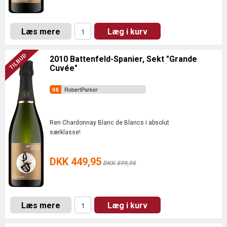
Læs mere
Læg i kurv
2010 Battenfeld-Spanier, Sekt "Grande
Cuvée"
RobertParker
Ren Chardonnay Blanc de Blancs i absolut
særklasse!
DKK 449,95
DKK 599,95
Læs mere
Læg i kurv