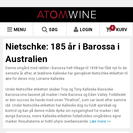
0
MENU
SØG
LOGIN
KURV
Nietschke: 185 år i Barossa i
Australien
Denne vingård med rødder i Barossa helt tilbage til 1838 har fået nyt liv de
seneste år efter, at brødrene Kalleske har genoplivet Nietschke-etiketten til
ære for deres mor, Lorraine Kalleske.
Under Nietschke etiketten skaber Troy og Tony Kalleske klassiske
Barossa-vine baseret på marker i hele Barossa og Eden Valley. Forbilledet
er den succes de havde med vinen "Pirathon", som var lavet efter samme
idé. Under Nietschke-etiketten har Kalleske dog nu fuldt ejerskab og
kontrol og kan på denne måde dyrke sin nysgerrighed for marker i det
øvrige Barossa, mens Kalleske-etiketten forbeholdes vingårdens egne
marker. Resultaterne er hidtil uhyre overbevisende.
Læs mere >>