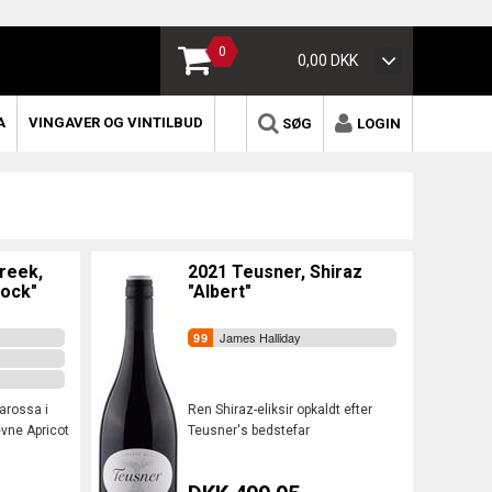
0
0,00 DKK
A
VINGAVER OG VINTILBUD
SØG
LOGIN
reek,
2021 Teusner, Shiraz
lock"
"Albert"
James Halliday
Barossa i
Ren Shiraz-eliksir opkaldt efter
evne Apricot
Teusner's bedstefar