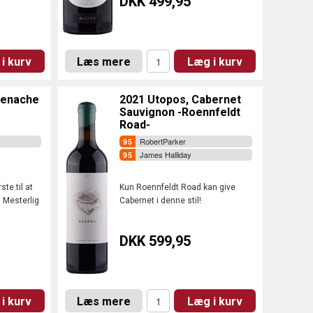
DKK 499,95
i kurv
Læs mere
Læg i kurv
renache
2021 Utopos, Cabernet
Sauvignon -Roennfeldt
Road-
RobertParker
James Halliday
ste til at
Kun Roennfeldt Road kan give
. Mesterlig
Cabernet i denne stil!
DKK 599,95
i kurv
Læs mere
Læg i kurv