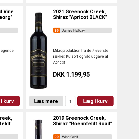
d Vine
2021 Greenock Creek,
eorg"
Shiraz "Apricot BLACK"
James Halliday
-legende.
Mikroproduktion fra de 7 øverste
rækker. Kulsort og vild udgave af
Apricot
DKK 1.199,95
i kurv
Læs mere
Læg i kurv
reek,
2019 Greenock Creek,
feldt
Shiraz "Roennfeldt Road"
Wine Orbit