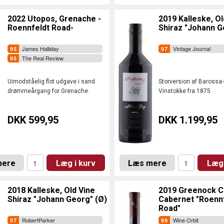
2022 Utopos, Grenache -
2019 Kalleske, Ol
Roennfeldt Road-
Shiraz "Johann G
James Halliday
Vintage Journal
The Real Review
Uimodståelig flot udgave i sand
Storversion af Barossa
drømmeårgang for Grenache.
Vinstokke fra 1875
DKK 599,95
DKK 1.199,95
mere
Læg i kurv
Læs mere
Læg 
2018 Kalleske, Old Vine
2019 Greenock C
Shiraz "Johann Georg" (Ø)
Cabernet "Roenn
Road"
RobertParker
Wine Orbit