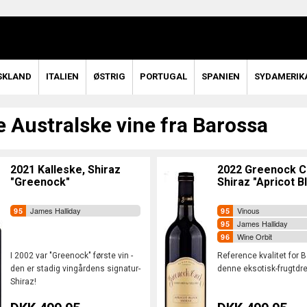
SKLAND
ITALIEN
ØSTRIG
PORTUGAL
SPANIEN
SYDAMERIK
e Australske vine fra Barossa
2021 Kalleske, Shiraz
2022 Greenock C
"Greenock"
Shiraz "Apricot B
James Halliday
Vinous
James Halliday
Wine Orbit
I 2002 var "Greenock" første vin -
Reference kvalitet for 
den er stadig vingårdens signatur-
denne eksotisk-frugtdr
Shiraz!