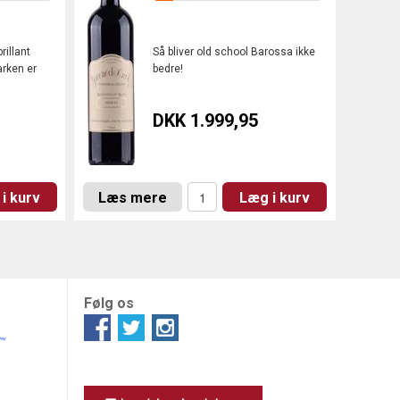
rillant
Så bliver old school Barossa ikke
arken er
bedre!
DKK 1.999,95
i kurv
Læs mere
Læg i kurv
Følg os