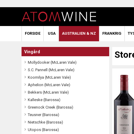
FORSIDE
USA
AUSTRALIEN & NZ
FRANKRIG
TY
Vingård
Stor
Mollydooker (McLaren Vale)
S.C. Pannell (McLaren Vale)
Koomilya (McLaren Vale)
Aphelion (McLaren Vale)
Bekkers (McLaren Vale)
Kalleske (Barossa)
Greenock Creek (Barossa)
Teusner (Barossa)
Nietschke (Barossa)
Utopos (Barossa)