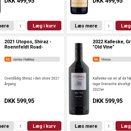
DKK 499,95
DKK 499,95
mere
Læg i kurv
Læs mere
Læg 
2021 Utopos, Shiraz -
2022 Kalleske, G
Roennfeldt Road-
"Old Vine"
James Halliday
Vinous
Overdådig Shiraz i den store 2021
Kalleske var en af de før
årgang.
tage Grenache alvorligt
2022er
DKK 599,95
DKK 599,95
mere
Læg i kurv
Læs mere
Læg 