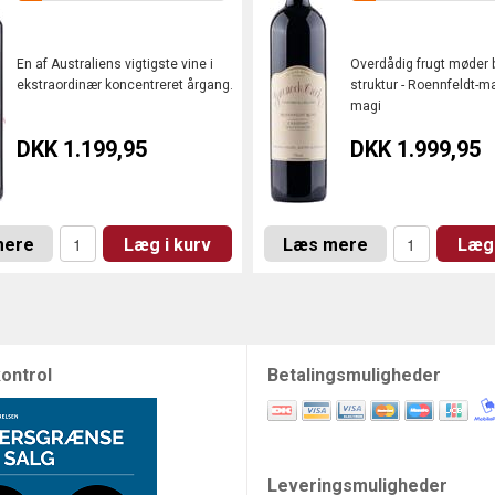
En af Australiens vigtigste vine i
Overdådig frugt møder b
ekstraordinær koncentreret årgang.
struktur - Roennfeldt-m
magi
DKK 1.199,95
DKK 1.999,95
mere
Læg i kurv
Læs mere
Læg 
ontrol
Betalingsmuligheder
Leveringsmuligheder