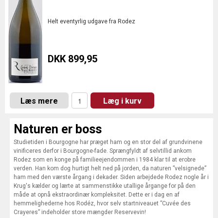
Helt eventyrlig udgave fra Rodez
DKK 899,95
Læs mere
Læg i kurv
Naturen er boss
Studietiden i Bourgogne har præget ham og en stor del af grundvinene
vinificeres derfor i Bourgogne-fade. Sprængfyldt af selvtillid ankom
Rodez som en konge på familieejendommen i 1984 klar til at erobre
verden. Han kom dog hurtigt helt ned på jorden, da naturen ”velsignede”
ham med den værste årgang i dekader. Siden arbejdede Rodez nogle år i
Krug's kælder og lærte at sammenstikke utallige årgange for på den
måde at opnå ekstraordinær kompleksitet. Dette er i dag en af
hemmelighederne hos Rodéz, hvor selv startniveauet ”Cuvée des
Crayeres” indeholder store mængder Reservevin!