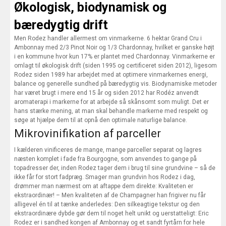
Økologisk, biodynamisk og
bæredygtig drift
Men Rodez handler allermest om vinmarkerne. 6 hektar Grand Cru i
Ambonnay med 2/3 Pinot Noir og 1/3 Chardonnay, hvilket er ganske højt
i en kommune hvor kun 17% er plantet med Chardonnay. Vinmarkerne er
omlagt til økologisk drift (siden 1995 og certificeret siden 2012), ligesom
Rodez siden 1989 har arbejdet med at optimere vinmarkernes energi,
balance og generelle sundhed på bæredygtig vis. Biodynamiske metoder
har været brugt i mere end 15 år og siden 2012 har Rodéz anvendt
aromaterapi i markerne for at arbejde så skånsomt som muligt. Det er
hans stærke mening, at man skal behandle markerne med respekt og
søge at hjælpe dem til at opnå den optimale naturlige balance.
Mikrovinifikation af parceller
I kælderen vinificeres de mange, mange parceller separat og lagres
næsten komplet i fade fra Bourgogne, som anvendes to gange på
topadresser der, inden Rodez tager dem i brug til sine grundvine – så de
ikke får for stort fadpræg. Smager man grundvin hos Rodez i dag,
drømmer man nærmest om at aftappe dem direkte: Kvaliteten er
ekstraordinær! – Men kvaliteten af de Champagner han frigiver nu får
alligevel én til at tænke anderledes: Den silkeagtige tekstur og den
ekstraordinære dybde gør dem til noget helt unikt og uerstatteligt: Eric
Rodez er i sandhed kongen af Ambonnay og et sandt fyrtårn for hele