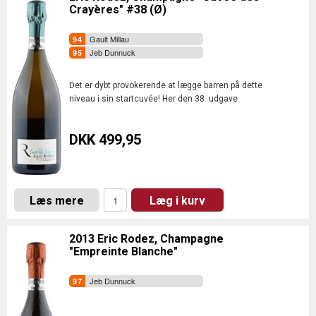
Crayères" #38 (Ø)
Gault Millau
Jeb Dunnuck
Det er dybt provokerende at lægge barren på dette
niveau i sin startcuvée! Her den 38. udgave
DKK 499,95
Læs mere
Læg i kurv
2013 Eric Rodez, Champagne
"Empreinte Blanche"
Jeb Dunnuck