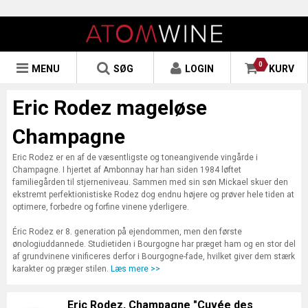
0
MENU
SØG
LOGIN
KURV
Eric Rodez mageløse
Champagne
Eric Rodez er en af de væsentligste og toneangivende vingårde i
Champagne. I hjertet af Ambonnay har han siden 1984 løftet
familiegården til stjerneniveau. Sammen med sin søn Mickael skuer den
ekstremt perfektionistiske Rodez dog endnu højere og prøver hele tiden at
optimere, forbedre og forfine vinene yderligere.
Éric Rodez er 8. generation på ejendommen, men den første
ønologiuddannede. Studietiden i Bourgogne har præget ham og en stor del
af grundvinene vinificeres derfor i Bourgogne-fade, hvilket giver dem stærk
karakter og præger stilen.
Læs mere >>
Eric Rodez, Champagne "Cuvée des