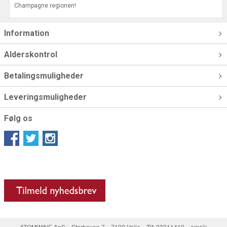
Champagne regionen!
Information
Alderskontrol
Betalingsmuligheder
Leveringsmuligheder
Følg os
ATOMWINE ApS・Storhaven 7・7100 Vejle・Tlf: 23311410・email: