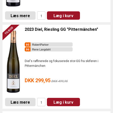
Læs mere
Læg i kurv
2023 Diel, Riesling GG "Pittermänchen"
RobertParker
Rene Langdahl
Diel's raffinerede og fokuserede stor-GG fra skiferen i
Pittermänchen
DKK 299,95
DKK 499,95
Læs mere
Læg i kurv