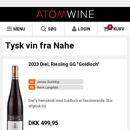
0
MENU
SØG
LOGIN
KURV
Tysk vin fra Nahe
2023 Diel, Riesling GG "Goldloch"
James Suckling
Rene Langdahl
Diel's fremskridt med Goldloch er fascinerende: Stor
elliptisk GG
DKK 499,95