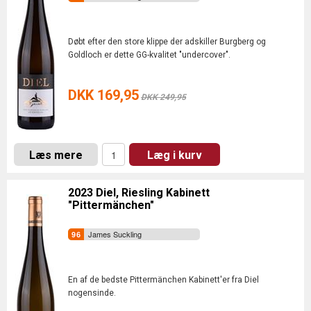
Døbt efter den store klippe der adskiller Burgberg og
Goldloch er dette GG-kvalitet "undercover".
DKK 169,95
DKK 249,95
Læs mere
Læg i kurv
2023 Diel, Riesling Kabinett
"Pittermänchen"
James Suckling
En af de bedste Pittermänchen Kabinett'er fra Diel
nogensinde.