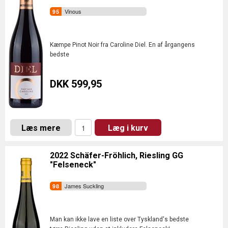
Vinous
Kæmpe Pinot Noir fra Caroline Diel. En af årgangens
bedste
DKK 599,95
Læs mere
Læg i kurv
2022 Schäfer-Fröhlich, Riesling GG
"Felseneck"
James Suckling
Man kan ikke lave en liste over Tyskland's bedste