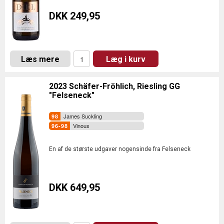
DKK 249,95
Læs mere
Læg i kurv
2023 Schäfer-Fröhlich, Riesling GG
"Felseneck"
James Suckling
Vinous
En af de største udgaver nogensinde fra Felseneck
DKK 649,95