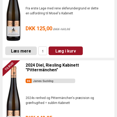
Fra erste Lage med rene skiferundergrund er dette
en udfordring til Mosel's Kabinett
DKK 125,00
DKK 169,95
Læs mere
Læg i kurv
2024 Diel, Riesling Kabinett
"Pittermänchen"
James Suckling
2024s renhed og Pittermänchen's præcision og
grønfrugthed = sublim Kabinett