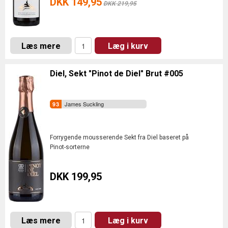
DKK 149,95
DKK 219,95
Læs mere
Læg i kurv
Diel, Sekt "Pinot de Diel" Brut #005
James Suckling
Forrygende mousserende Sekt fra Diel baseret på
Pinot-sorterne
DKK 199,95
Læs mere
Læg i kurv