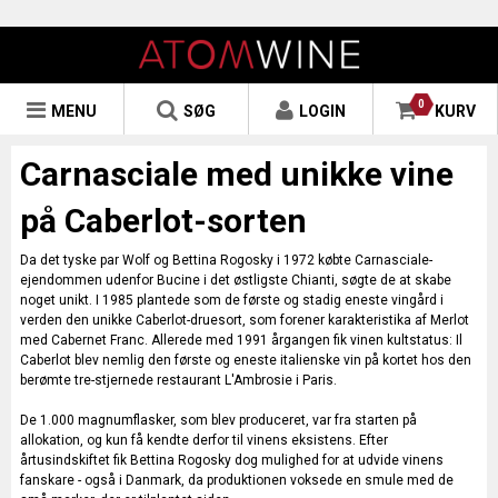
0
MENU
SØG
LOGIN
KURV
Carnasciale med unikke vine
på Caberlot-sorten
Da det tyske par Wolf og Bettina Rogosky i 1972 købte Carnasciale-
ejendommen udenfor Bucine i det østligste Chianti, søgte de at skabe
noget unikt. I 1985 plantede som de første og stadig eneste vingård i
verden den unikke Caberlot-druesort, som forener karakteristika af Merlot
med Cabernet Franc. Allerede med 1991 årgangen fik vinen kultstatus: Il
Caberlot blev nemlig den første og eneste italienske vin på kortet hos den
berømte tre-stjernede restaurant L'Ambrosie i Paris.
De 1.000 magnumflasker, som blev produceret, var fra starten på
allokation, og kun få kendte derfor til vinens eksistens. Efter
årtusindskiftet fik Bettina Rogosky dog mulighed for at udvide vinens
fanskare - også i Danmark, da produktionen voksede en smule med de