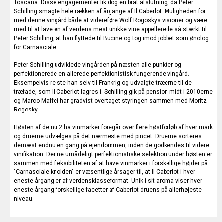
Toscana. Disse engagementer fik dog en brat afslutning, da Peter
Schilling smagte hele rækken af årgange af Il Caberlot. Muligheden for
med denne vingård både at videreføre Wolf Rogoskys visioner og være
med til at lave en af verdens mest unikke vine appellerede så stærkt til
Peter Schilling, at han flyttede til Bucine og tog imod jobbet som ønolog
for Carnasciale.
Peter Schilling udviklede vingården på næsten alle punkter og
perfektionerede en allerede perfektionistisk fungerende vingård.
Eksempelvis rejste han selv til Frankrig og udvalgte træerne til de
træfade, som Il Caberlot lagres i. Schilling gik på pension midt i 2010erne
og Marco Maffei har gradvist overtaget styringen sammen med Moritz
Rogosky
Høsten af de nu 2 ha vinmarker foregår over flere høstforløb af hver mark
og druerne udvælges på det nærmeste med pincet. Druerne sorteres
dernæst endnu en gang på ejendommen, inden de godkendes til videre
vinifikation. Denne umådeligt perfektionistiske selektion under høsten er
sammen med fleksibiliteten af at have vinmarker i forskellige højder på
"Carnasciale-knolden" er væsentlige årsager til, at Il Caberlot i hver
eneste årgang er af verdensklasseformat. Unik i sit aroma viser hver
eneste årgang forskellige facetter af Caberlot-druens på allerhøjeste
niveau.