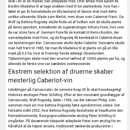
stok i en af de marker, han arbejdede med. Efter aftale med ejeren fik
Bordini tilladelse til at tage stokken med til sin planteskole, hvor han i
løbet et par år fremelskede en lille bestand af denne stok med dette
unikke udseende: Blade som Merlot, men druer som Cabernet Franc. Da
Wolf og Bettina Rogosky skulle finde ud af hvilken sort de skulle plante
på deres ejendom, kontaktede de superønologen Vittorio Fiore, hvis vine
de var store fans af. Gennem Fiore fik de kontakt til Remo Bordini, der
samarbejdede med Fiore, og da Rogosky fik kendskab til Caberlot-druen
var beslutningen klar: Carnasciale skulle dyrke Caberlot. Desværre skulle
man helt frem til 1985, før man fik tilladelse til at plante vin på en lille
mark på 0,3 ha, hvor et frostvejr havde ødelagt olivenlunden.
Tilplantningen skete med den enorme tæthed af 10000 planter per ha, og
allerede de første vine var særdeles overbevisende.
Ekstrem selektion af druerne skaber
mesterlig Caberlot-vin
Udviklingen på Carnasciale i de seneste knap 30 år skal hovedsageligt
tilskrives ønologen Peter Schilling. Efter at den visionære grundlægger af
Carnasciale, Wolf Rogosky, døde i 1996, var det sønnen Philip, som
sammen med sin mor Bettina Rogosky førte ejendommen videre. Det
fortsatte indtil 2002, hvor Bettina Rogosky besluttede at headhunte den
fremadstormende, Bourgogne-uddannede ønolog Peter Schilling til
vingården. På daværende tidspunkt arbejdede Peter som ønolog for en
håndfuld af de højest ansete, traditionelt tænkende producenter i