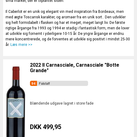
små marker, der er tilplantet siden.
Il Caberlot er en unik og elegant vin med inspiration fra Bordeaux, men
med ægte Toscansk karakter, og aromaer fra en unik sort.. Den udvikler
sig helt formidabelt i flasken og har et meget, meget langt liv. De første
rigtige årgange fra 1993 og 1994 er stadig i fantastisk form, men de lover
at udvikle sig fornemt i yderligere 10-15 år. De yngre årgange er endnu
mere koncentrerede, og de forventes at udvikle sig positivt i mindst 25-30
år.
Læs mere >>
2022 Il Carnasciale, Carnasciale "Botte
Grande"
Falstaff
Blændende udgave lagret i store fade
DKK 499,95