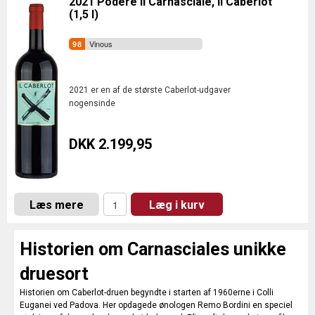
2021 Podere Il Carnasciale, Il Caberlot
(1,5 l)
Vinous
2021 er en af de største Caberlot-udgaver
nogensinde
DKK 2.199,95
Læs mere
Læg i kurv
Historien om Carnasciales unikke
druesort
Historien om Caberlot-druen begyndte i starten af 1960erne i Colli
Euganei ved Padova. Her opdagede ønologen Remo Bordini en speciel