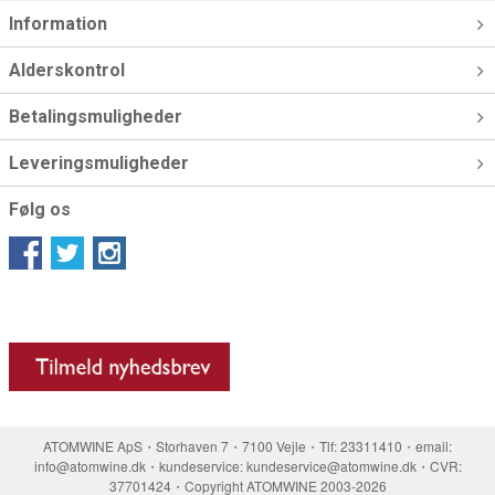
Information
Alderskontrol
Betalingsmuligheder
Leveringsmuligheder
Følg os
ATOMWINE ApS・Storhaven 7・7100 Vejle・Tlf: 23311410・email:
info@atomwine.dk・kundeservice: kundeservice@atomwine.dk・CVR:
37701424・Copyright ATOMWINE 2003-2026