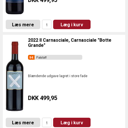
DKK 499,95
Læs mere
Læg i kurv
2022 Il Carnasciale, Carnasciale "Botte
Grande"
Falstaff
Blændende udgave lagret i store fade
DKK 499,95
Læs mere
Læg i kurv