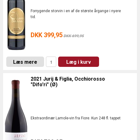
Forrygende storvin i en af de største årgange i nyere
tid.
DKK 399,95
DKK 699,95
Læs mere
Læg i kurv
2021 Jurij & Figlia, Occhiorosso
"Difo'ri" (Ø)
Ekstraordinær Lamole-vin fra Fiore. Kun 248 fl. tappet