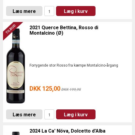
Læs mere
Læg i kurv
2021 Querce Bettina, Rosso di
Montalcino (Ø)
Forrygende stor Rosso fra kæmpe Montalcino-årgang
DKK 125,00
DKK 199,95
Læs mere
Læg i kurv
2024 La Ca' Növa, Dolcetto d'Alba