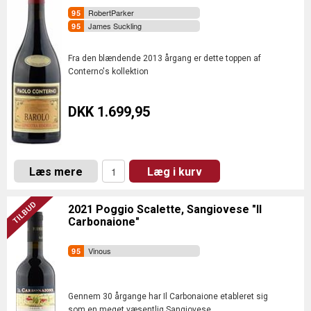
RobertParker
James Suckling
Fra den blændende 2013 årgang er dette toppen af
Conterno's kollektion
DKK 1.699,95
Læs mere
Læg i kurv
2021 Poggio Scalette, Sangiovese "Il
Carbonaione"
Vinous
Gennem 30 årgange har Il Carbonaione etableret sig
som en meget væsentlig Sangiovese