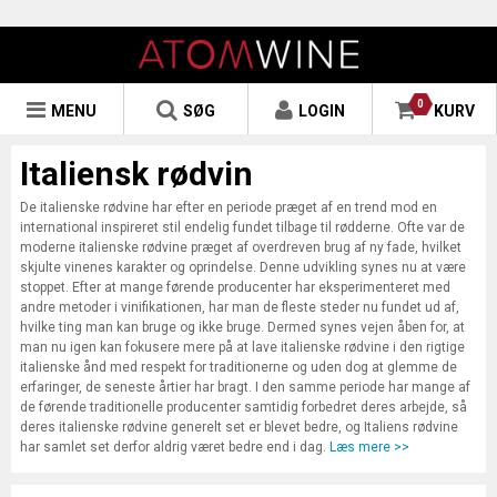
0
MENU
SØG
LOGIN
KURV
Italiensk rødvin
De italienske rødvine har efter en periode præget af en trend mod en
international inspireret stil endelig fundet tilbage til rødderne. Ofte var de
moderne italienske rødvine præget af overdreven brug af ny fade, hvilket
skjulte vinenes karakter og oprindelse. Denne udvikling synes nu at være
stoppet. Efter at mange førende producenter har eksperimenteret med
andre metoder i vinifikationen, har man de fleste steder nu fundet ud af,
hvilke ting man kan bruge og ikke bruge. Dermed synes vejen åben for, at
man nu igen kan fokusere mere på at lave italienske rødvine i den rigtige
italienske ånd med respekt for traditionerne og uden dog at glemme de
erfaringer, de seneste årtier har bragt. I den samme periode har mange af
de førende traditionelle producenter samtidig forbedret deres arbejde, så
deres italienske rødvine generelt set er blevet bedre, og Italiens rødvine
har samlet set derfor aldrig været bedre end i dag.
Læs mere >>