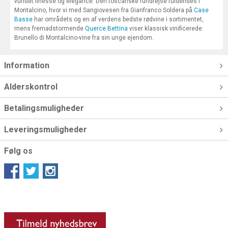
vundet finesse og elegance. Den toscanske rundrejse fuldendes i
Montalcino, hvor vi med Sangiovesen fra Gianfranco Soldera på
Case
Basse
har områdets og en af verdens bedste rødvine i sortimentet,
mens fremadstormende
Querce Bettina
viser klassisk vinificerede
Brunello di Montalcino-vine fra sin unge ejendom.
Information
Alderskontrol
Betalingsmuligheder
Leveringsmuligheder
Følg os