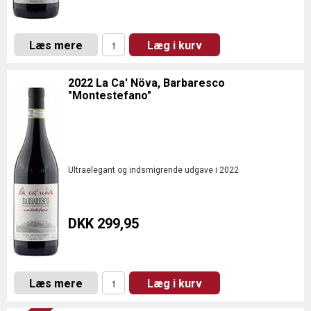
Læs mere
Læg i kurv
2022 La Ca' Növa, Barbaresco
"Montestefano"
Ultraelegant og indsmigrende udgave i 2022
DKK 299,95
Læs mere
Læg i kurv