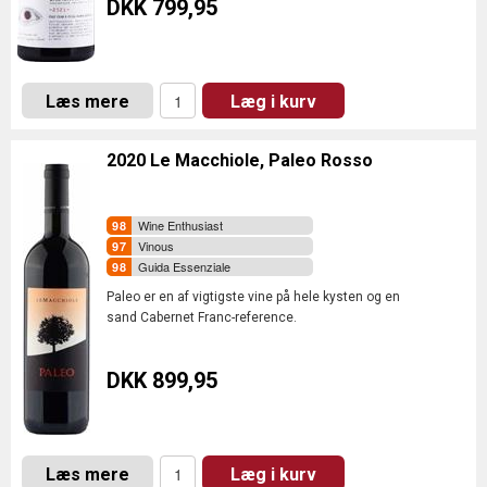
DKK 799,95
Læs mere
Læg i kurv
2020 Le Macchiole, Paleo Rosso
Wine Enthusiast
Vinous
Guida Essenziale
Paleo er en af vigtigste vine på hele kysten og en
sand Cabernet Franc-reference.
DKK 899,95
Læs mere
Læg i kurv