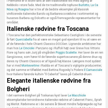
I Piemonte er vi store fans af den traditionelle stil med lagring af
Nebbiolo i store fade. Med de tre traditionelle tophuse
Burlotto
,
La Ca
Növa
og
Roagna
har vi tre af de bedste eksempler på klassisk
vinificerede italienske Barolo og Barbaresco-rødvine i sortimentet og
husenes Barbera og Dolcetto er også fremragende repræsentanter for
området.
Italienske rødvine fra Toscana
I Toscana har den perfektionistiske Sebastiano Castiglioni i de seneste
år ført
Querciabella
fra at være en meget god ejendom til nu at være en
af de førende i hele Chianti Classico DOCGen. Lignende ambitioner har
man hos
Le Cinciole
i Panzano og i Ruffoli højt over Greve hos Vittorio
Fiore og hans søn Jurij på vingården
Poggio Scalette
. Her laver de en ren
Sangiovese, som hører til de førende supertoscanere på denne drue og
deres ny Chianti Classico er af ligeså høj klasse. Længere mod sydøst
har vi med
Montevertine
i Radda en af Toscana's vigtigste producenter,
og det samme er tilfældet med Bettina Rogosky's Podere
Il Carnasciale
hvor Italiens førende kultvin "Il Caberlot" laves på Caberlot-druen.
Elegante italienske rødvine fra
Bolgheri
I det varmere Bolgheri på Toskanas kyst laver
Le Macchiole
eksemplariske terroirdrevne italienske rødvine af Cabernet Franc, Syrah
og Merlot. Rødvinene er i de senere år blevet mindre fadprægede og har