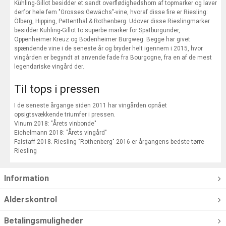
Kühling-Gillot besidder et sandt overflødighedshorn af topmarker og laver
derfor hele fem "Grosses Gewächs"-vine, hvoraf disse fire er Riesling:
Ölberg, Hipping, Pettenthal & Rothenberg. Udover disse Rieslingmarker
besidder Kühling-Gillot to superbe marker for Spätburgunder,
Oppenheimer Kreuz og Bodenheimer Burgweg. Begge har givet
spændende vine i de seneste år og bryder helt igennem i 2015, hvor
vingården er begyndt at anvende fade fra Bourgogne, fra en af de mest
legendariske vingård der.
Til tops i pressen
I de seneste årgange siden 2011 har vingården opnået
opsigtsvækkende triumfer i pressen.
Vinum 2018: "Årets vinbonde"
Eichelmann 2018: "Årets vingård"
Falstaff 2018. Riesling "Rothenberg" 2016 er årgangens bedste tørre
Riesling
Information
Alderskontrol
Betalingsmuligheder