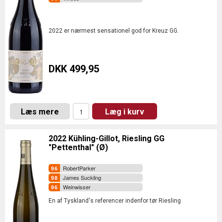
2022 er nærmest sensationel god for Kreuz GG.
DKK 499,95
Læs mere
Læg i kurv
2022 Kühling-Gillot, Riesling GG
"Pettenthal" (Ø)
RobertParker
James Suckling
Weinwisser
En af Tyskland's referencer indenfor tør Riesling