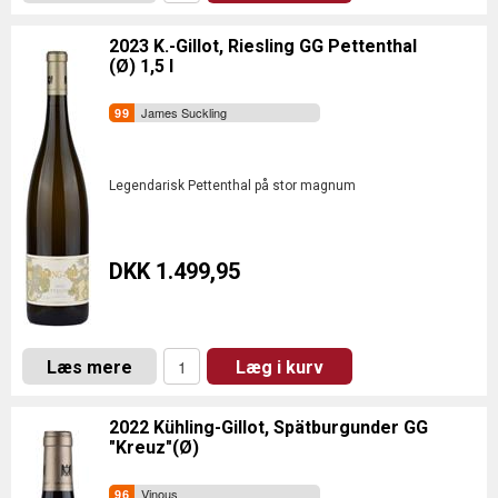
2023 K.-Gillot, Riesling GG Pettenthal
(Ø) 1,5 l
James Suckling
Legendarisk Pettenthal på stor magnum
DKK 1.499,95
Læs mere
Læg i kurv
2022 Kühling-Gillot, Spätburgunder GG
"Kreuz"(Ø)
Vinous