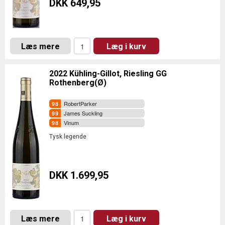
DKK 649,95
Læs mere
Læg i kurv
2022 Kühling-Gillot, Riesling GG
Rothenberg(Ø)
RobertParker
James Suckling
Vinum
Tysk legende
DKK 1.699,95
Læs mere
Læg i kurv