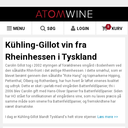
0
MENU
SØG
LOGIN
KURV
Kühling-Gillot vin fra
Rheinhessen i Tyskland
Carolin Gillot tog i 2002 styringen af forældrenes vingård i Bodenheim ved
den såkaldte Rhin-front i det østlige Rheinhessen. I dette smørhul, som er
blevet berømt gennem den såkaldte "Rote Hang" og topmarkerne Hipping,
Pettenthal, Ölberg og Rothenberg, har hun hvert år løftet vinenes kvalitet
og udtryk. Dette er sket i parløb med vingården BattenfeldSpanier, thi i
2006 blev Carolin gift med Hans-Oliver Spanier fra BattenfeldSpanier. Siden
har HO stået for vinifikationen af vingårdens vine, som nu laves præcis på
samme måde som vinene fra BattenfeldSpanier, og fremskridtene har
været dramatiske.
I dag er Kühling-Gillot blandt Tyskland's helt store stjerner.
Læs mere >>