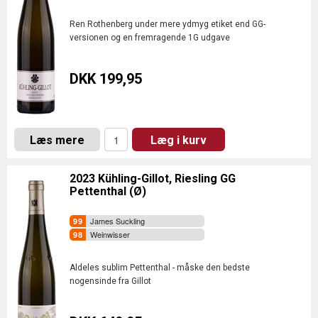
Ren Rothenberg under mere ydmyg etiket end GG-
versionen og en fremragende 1G udgave
DKK 199,95
Læs mere
Læg i kurv
2023 Kühling-Gillot, Riesling GG
Pettenthal (Ø)
James Suckling
Weinwisser
Aldeles sublim Pettenthal - måske den bedste
nogensinde fra Gillot