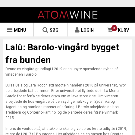
0
MENU
SØG
LOGIN
KURV
Lalù: Barolo-vingård bygget
fra bunden
Denne ny vingård grundlagt i 2019 er en uhyre spændende nyhed på
vinscenen i Barolo.
Luisa Sala og Lara Rocchietti mødte hinanden i 2010 på universitet, hvor
de arbejdede tæt sammen. Efter universitetet flyttede de til La Morra i
Barolo for at forfølge deres drøm om at lave store vine. Om vinteren
arbejdede de hos vingårde på den sydlige halvkugle i Sydafrika og
Argentina og samlede masser af erfaring. I Barolo arbejdede de hos
Trediberri og Conterno-Fantino, og de plantede deres første vinmark i
2015.
Imens de ventede på, at stokkene skulle give deres første udbytte i 2019,
rejste de i 2017 til Bourgogne. Her arbejdede de en sæson hos Comtes