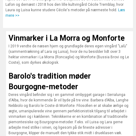
Lafon og dernæst i 2018 hos den lille kultvingård Cécile Tremblay, hvor
Laura og Luisa kunne studere Cécile's metoder på nærmeste hold.
Læs
mere >>
Vinmarker i La Morra og Monforte
I 2019 vendte de næsen hjem og grundlagde deres egen vingård "Lalù"
(sammentrækning af Lara og Luisa), hvor de nu besidder lidt over 3
hektar vinmarker i La Morra (Roncaglie) og Monforte (Bussia Brovi og Le
Coste), som dyrkes økologisk.
Barolo's tradition møder
Bourgogne-metoder
Deres vingård befinder sig i en gammel ombygget garage i Serralunga
d'Alba, hvor de kommende år vil byde på tre vine: Barbera d’Alba, Langhe
Nebbiolo og Barolo le Coste di Monforte. Filosofien er at skabe ærlige og
ægte, umanipulerede vine gennem perfektionistisk tilgang til arbejdet i
vinmarken og i kælderen. Teknikkerne er en kombination af traditionelle
piemontesiske og Bourgogne-metoder. F.eks. vil Luisa og Lara gerne
arbejde med stilke i vinen, og ligesom på de fineste adresser i
Bourgogne, klipper de manuelt den tykke stik midt i drueklasen væk.