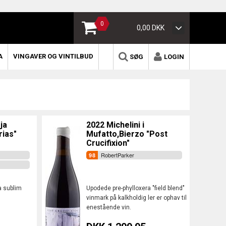
0
0,00 DKK
A
VINGAVER OG VINTILBUD
SØG
LOGIN
ja
2022 Michelini i
rias"
Mufatto,Bierzo "Post
Crucifixion"
RobertParker
a sublim
Upodede pre-phylloxera "field blend"
vinmark på kalkholdig ler er ophav til
enestående vin.