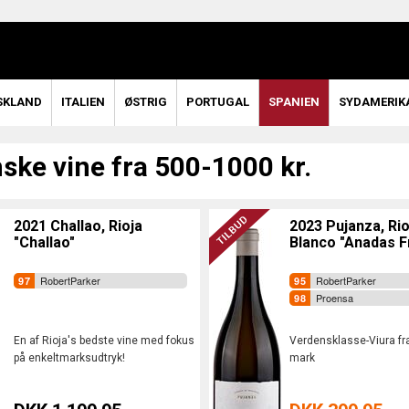
SKLAND
ITALIEN
ØSTRIG
PORTUGAL
SPANIEN
SYDAMERIK
ske vine fra 500-1000 kr.
2021 Challao, Rioja
2023 Pujanza, Rio
"Challao"
Blanco "Anadas F
RobertParker
RobertParker
Proensa
En af Rioja's bedste vine med fokus
Verdensklasse-Viura fr
på enkeltmarksudtryk!
mark