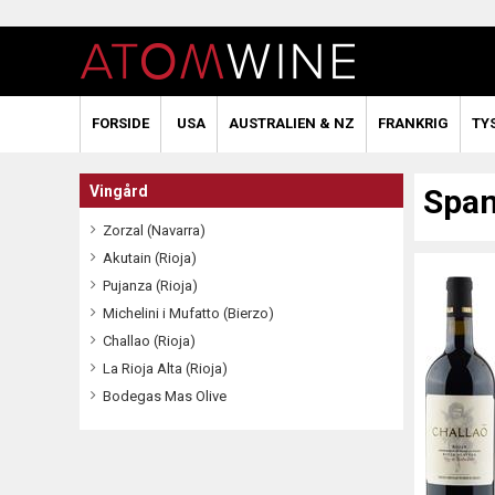
FORSIDE
USA
AUSTRALIEN & NZ
FRANKRIG
TY
Vingård
Span
Zorzal (Navarra)
Akutain (Rioja)
Pujanza (Rioja)
Michelini i Mufatto (Bierzo)
Challao (Rioja)
La Rioja Alta (Rioja)
Bodegas Mas Olive