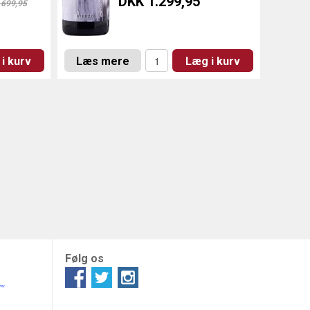
DKK 1.299,95
699,95
i kurv
Læs mere
Læg i kurv
Følg os