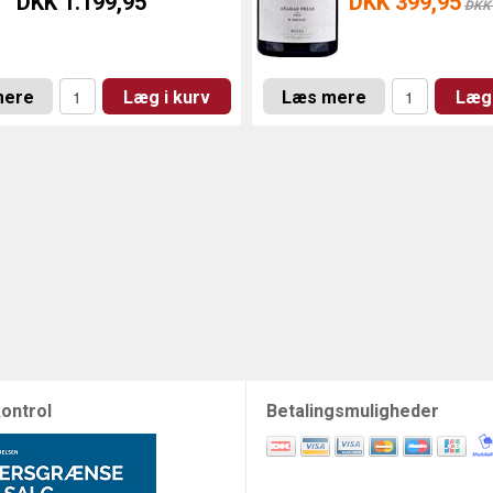
DKK 1.199,95
DKK 399,95
DKK 
mere
Læg i kurv
Læs mere
Læg 
ontrol
Betalingsmuligheder