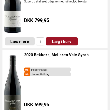
Superb detaljeret udgave med silkeblød tekstur
DKK 799,95
Læs mere
Læg i kurv
2020 Bekkers, McLaren Vale Syrah
RobertParker
James Halliday
DKK 699,95