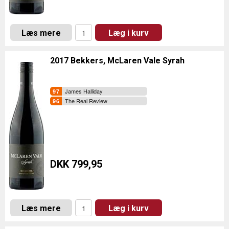
Læs mere
Læg i kurv
2017 Bekkers, McLaren Vale Syrah
James Halliday
The Real Review
DKK 799,95
Læs mere
Læg i kurv