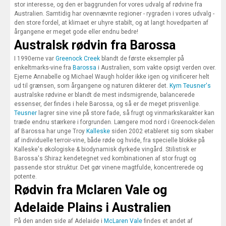
stor interesse, og den er baggrunden for vores udvalg af rødvine fra
Australien. Samtidig har ovennævnte regioner - rygraden i vores udvalg -
den store fordel, at klimaet er uhyre stabilt, og at langt hovedparten af
årgangene er meget gode eller endnu bedre!
Australsk rødvin fra Barossa
I 1990erne var
Greenock Creek
blandt de første eksempler på
enkeltmarks-vine fra
Barossa
i Australien, som vakte opsigt verden over.
Ejerne Annabelle og Michael Waugh holder ikke igen og vinificerer helt
ud til grænsen, som årgangene og naturen dikterer det.
Kym Teusner's
australske rødvine er blandt de mest indsmigrende, balancerede
essenser, der findes i hele Barossa, og så er de meget prisvenlige.
Teusner
lagrer sine vine på store fade, så frugt og vinmarkskarakter kan
træde endnu stærkere i forgrunden. Længere mod nord i Greenock-delen
af Barossa har unge Troy
Kalleske
siden 2002 etableret sig som skaber
af individuelle terroir-vine, både røde og hvide, fra specielle blokke på
Kalleske's økologiske & biodynamisk dyrkede vingård. Stilistisk er
Barossa's Shiraz kendetegnet ved kombinationen af stor frugt og
passende stor struktur. Det gør vinene magtfulde, koncentrerede og
potente.
Rødvin fra Mclaren Vale og
Adelaide Plains i Australien
På den anden side af Adelaide i
McLaren Vale
findes et andet af