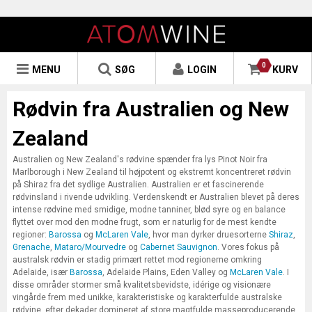
0
MENU
SØG
LOGIN
KURV
Rødvin fra Australien og New
Zealand
Australien og New Zealand's rødvine spænder fra lys Pinot Noir fra
Marlborough i New Zealand til højpotent og ekstremt koncentreret rødvin
på Shiraz fra det sydlige Australien. Australien er et fascinerende
rødvinsland i rivende udvikling. Verdenskendt er Australien blevet på deres
intense rødvine med smidige, modne tanniner, blød syre og en balance
flyttet over mod den modne frugt, som er naturlig for de mest kendte
regioner:
Barossa
og
McLaren Vale
, hvor man dyrker druesorterne
Shiraz
,
Grenache
,
Mataro/Mourvedre
og
Cabernet Sauvignon
. Vores fokus på
australsk rødvin er stadig primært rettet mod regionerne omkring
Adelaide, især
Barossa
, Adelaide Plains, Eden Valley og
McLaren Vale
. I
disse områder stormer små kvalitetsbevidste, idérige og visionære
vingårde frem med unikke, karakteristiske og karakterfulde australske
rødvine, efter dekader domineret af store magtfulde masseproducerende