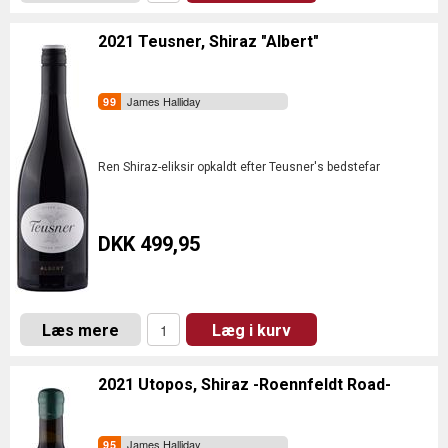
2021 Teusner, Shiraz "Albert"
James Halliday
Ren Shiraz-eliksir opkaldt efter Teusner's bedstefar
DKK 499,95
Læs mere
Læg i kurv
2021 Utopos, Shiraz -Roennfeldt Road-
James Halliday