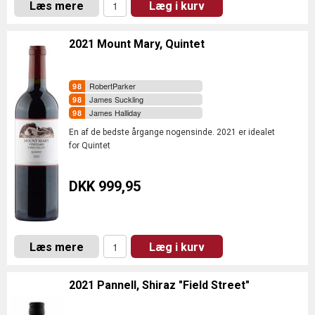
Læs mere
Læg i kurv
2021 Mount Mary, Quintet
RobertParker
James Suckling
James Halliday
En af de bedste årgange nogensinde. 2021 er idealet
for Quintet
DKK 999,95
Læs mere
Læg i kurv
2021 Pannell, Shiraz "Field Street"