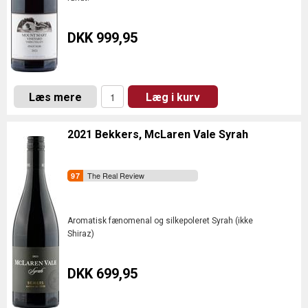
DKK 999,95
Læs mere
Læg i kurv
2021 Bekkers, McLaren Vale Syrah
The Real Review
Aromatisk fænomenal og silkepoleret Syrah (ikke
Shiraz)
DKK 699,95