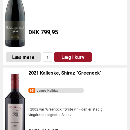
DKK 799,95
Læs mere
Læg i kurv
2021 Kalleske, Shiraz "Greenock"
James Halliday
I 2002 var "Greenock" første vin - den er stadig
vingårdens signatur-Shiraz!