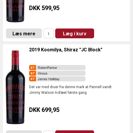
DKK 599,95
Læs mere
Læg i kurv
2019 Koomilya, Shiraz "JC Block"
RobertParker
Vinous
James Halliday
Det var med druer fra denne mark at Pannell vandt
Jimmy Watson trofæet første gang
DKK 699,95