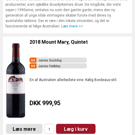
producenter, som opkøbte druedyrkernes druer. De vingårde, der viste
vejen i 1990erne, omtales nu som den gamle garde, mens den ny
generation af unge vilde vinmagere skaber furore med deres ny
australske rødvine. Der er røre i den lokale vinverden, og det er
fascinerende at følge Australien.
Læs mere >>
2018 Mount Mary, Quintet
James Suckling
James Halliday
En af Australien allerbedste vine. Kølig Bordeaux-stil.
DKK 999,95
Læs mere
Læg i kurv