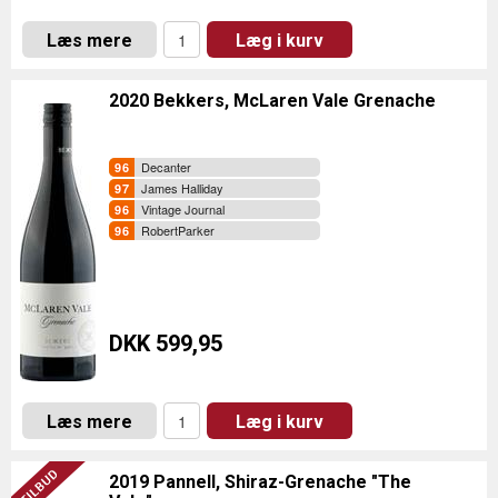
Læs mere
Læg i kurv
2020 Bekkers, McLaren Vale Grenache
Decanter
James Halliday
Vintage Journal
RobertParker
DKK 599,95
Læs mere
Læg i kurv
2019 Pannell, Shiraz-Grenache "The