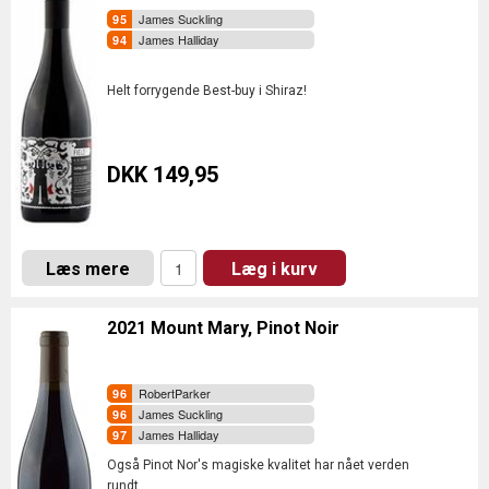
James Suckling
James Halliday
Helt forrygende Best-buy i Shiraz!
DKK 149,95
Læs mere
Læg i kurv
2021 Mount Mary, Pinot Noir
RobertParker
James Suckling
James Halliday
Også Pinot Nor's magiske kvalitet har nået verden
rundt.