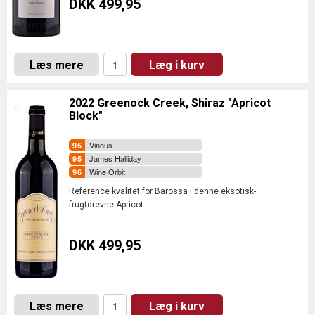
DKK 499,95
Læs mere
Læg i kurv
2022 Greenock Creek, Shiraz "Apricot
Block"
Vinous
James Halliday
Wine Orbit
Reference kvalitet for Barossa i denne eksotisk-
frugtdrevne Apricot
DKK 499,95
Læs mere
Læg i kurv