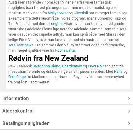
Australiens førende vinområder. Vinene herfra viser fantastisk
frugtighed især forrest på tungen sammen med harmonisk og blød
struktur. Med vinene fra
Mollydooker
og
Oliverhill
har vi meget forskellige
eksempler fra dette vinområde i vores program, mens Domenic Torzi og
Tim Freeland med deres
Longhop
viser, hvad man kan lave med gamle
vinstokke i Adelaide Plains lige nord for Adelaide. Samme Domenic Torzi
viser desuden det superbe udtryk, man kan opnå både med Shiraz i den
kølige Eden Valley, hvor han laver vine med sin hustru under navnet
Torzi Matthews
. Fra samme Eden Valley stammer også de fantastiske,
men meget sjældne vine fra
Poonawatta
.
Rødvin fra New Zealand
New Zealansk
Sauvignon Blanc
,
Chardonnay
og
Pinot Noir
er blandt de
mest charmerende og drikkevenlige vine til prisen i verden. Med
Hãha
og
Fern Ridge
fra Marlborough og Hawke's Bay har vi den varmeste nyhed
fra området i sortimentet.
Information
Alderskontrol
Betalingsmuligheder