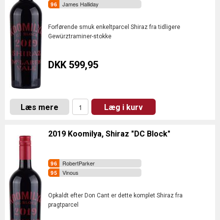
James Halliday
Forførende smuk enkeltparcel Shiraz fra tidligere
Gewürztraminer-stokke
DKK 599,95
Læs mere
Læg i kurv
2019 Koomilya, Shiraz "DC Block"
RobertParker
Vinous
Opkaldt efter Don Cant er dette komplet Shiraz fra
pragtparcel