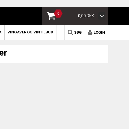
0
0,00 DKK
A
VINGAVER OG VINTILBUD
SØG
LOGIN
er