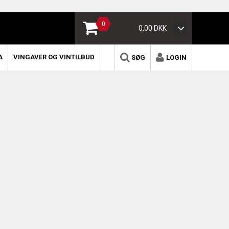
0
0,00 DKK
A
VINGAVER OG VINTILBUD
SØG
LOGIN