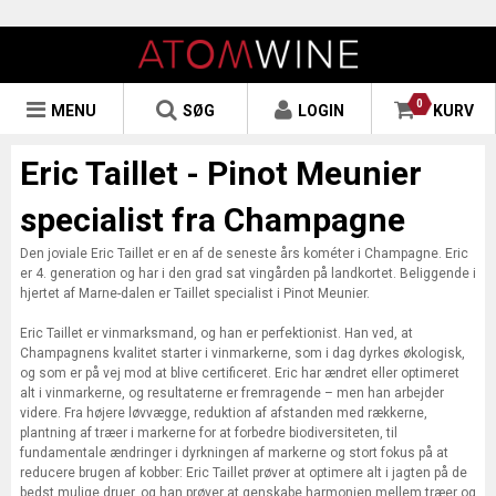
0
MENU
SØG
LOGIN
KURV
Eric Taillet - Pinot Meunier
specialist fra Champagne
Den joviale Eric Taillet er en af de seneste års kométer i Champagne. Eric
er 4. generation og har i den grad sat vingården på landkortet. Beliggende i
hjertet af Marne-dalen er Taillet specialist i Pinot Meunier.
Eric Taillet er vinmarksmand, og han er perfektionist. Han ved, at
Champagnens kvalitet starter i vinmarkerne, som i dag dyrkes økologisk,
og som er på vej mod at blive certificeret. Eric har ændret eller optimeret
alt i vinmarkerne, og resultaterne er fremragende – men han arbejder
videre. Fra højere løvvægge, reduktion af afstanden med rækkerne,
plantning af træer i markerne for at forbedre biodiversiteten, til
fundamentale ændringer i dyrkningen af markerne og stort fokus på at
reducere brugen af kobber: Eric Taillet prøver at optimere alt i jagten på de
bedst mulige druer, og han prøver at genskabe harmonien mellem træer og