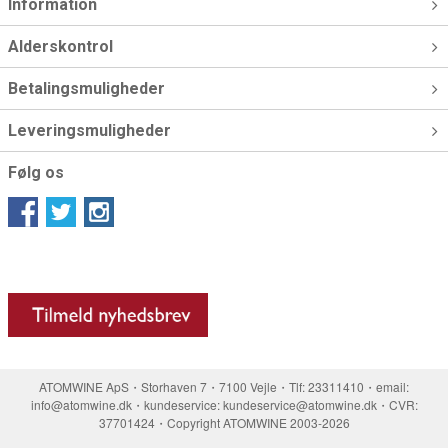
Information
Alderskontrol
Betalingsmuligheder
Leveringsmuligheder
Følg os
ATOMWINE ApS・Storhaven 7・7100 Vejle・Tlf: 23311410・email:
info@atomwine.dk・kundeservice: kundeservice@atomwine.dk・CVR:
37701424・Copyright ATOMWINE 2003-2026