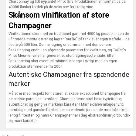
Chardonnay og lidt nyplantet Pinot Gris. Produktionen er normalt på ca.
40000 flasker fordelt på de seks-syv forskellig vine.
Skånsom vinifikation af store
Champagner
Vinifikationen sker med en traditionel gammel 4000 kg presse, inden de
ufiltrerede moste gærer og lagrer ”sur lie” på tank eller egetræsfade – de
fleste på 500 liter. Denne lagring er sammen med den senere
flaskelagring endnu en afgørende parameter for kvaliteten, og Taillet's
Pinot Meunier-vine har generelt et stort lagringspotentiale. Efter
flaskegæring sker eventuel minimal dosage i øvrigt med en egen
produktion stammende fra 2004.
Autentiske Champagner fra spændende
marker
Målet er med respekt for naturen at skabe exceptionel Champagne fra
de bedste parceller i området. Champagnerne skal have typicitet og
autenticitet og gengive markens karakter. I Marne-dalen arbejder Eric
samtidig med ganske forskellige, spændende jordbunde med både kridt,
ler og flintesten og hans Champagner har i dag ekstraordinær jordbunds-
og mark-karakter.