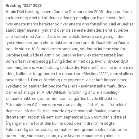
Riesling "222" 2023
Armin Diel først og senere Caroline Diel har siden 2005 i den grad åbnet
kælderen og øset ud af deres viden og detaljer om hver eneste fad,
hver eneste marks karakter og hver eneste vins fortælling. Diel er Diel: Et
sandt stjernenavn i Tyskland over de seneste dekader. Først superbe
vine koblet med Armin Diel's enorme tilstedeværelse og vægt i den
tyske vinscene, som chefredaktør for den førende Gault Millau-Guide,
og i de sidste 10 år med kompromisløse, voldsomt intense vine fra
Caroline Diel. Både til Armin og Caroline har vi ekstremt tætte bånd.
Som oftest varer besøg på vingården en helt dag, hvor vi dykker dybt
ned i vingårdens vine, fade og slotkælder. Her opstår der ind imellem ny
idéer, hvilket er baggrunden for denne tørre Riesling ”222”, som vi alle er
pavestolte af. Den er foreløbig det ypperste, vi har haft fingrene med i
Tyskland og samler det bedste fra Diel's karakterstærke markudtryk.
Den er så at sige en ATOMWINEsk fortolkning af Diel's Riesling-
vinmarker inkl. en god portion som vingården havde tiltænkt sin
Pittermänchen GG, men som var nødvendig at ”ofre” for at ”strække”
denne vin, så den fik den længde og det syrespil i finalen, som vi
drømte om. Tappet så sent som september 2025 som den sidste af
årgangens vine for at den kunne opnå den ”indre ro”, vi søgte.
Fuldstændig uimodståelig aromatisk med grønne æbler, fuldmodne
pærer, lime, våde sten, citrus, dybe krydrede nuancer og mint i et