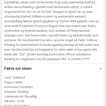
krystalklart udtryk med omfavnende frugt med usædvanlig klarhed,
stråler denne Riesling i glasset med det klareste udtryk, vi måske
nogensinde har set i en vin fra Diel. Smagen er ligeså ren og viser
uforlignelig klarhed, brillant modent og animerende syrespil,
uimodståelig lækker grønfrugtighed og med en drikkeglæde, som var
vinen lavet til selveste Dionysos! Bagud viser den præcis den friske,
syremodne og levende karakter, som andelen af Pittermänchen
bidrager med i den harmoniske, superbt friske og æblede finale, som
animerer, får mundvandet til at løbe og pirrer noget så frækt. Dette er
Riesling fra drømmeland! Vi havde egentlig planlagt et helt andet navn,
men Caroline Diel blev så begejstret for dette værk, at hun gerne ville
kalde den ”222” så den samtidig kunne blive officiel Jubilæums-
Riesling for vingårdens 222-års jubilæum! FAS: 0 (-2039+) *****
Fakta om vinen
Land: Tyskland
Region: Nahe
Kommune: Dorsheim
Druesort: Riesling
Lukkemetode: Skruelåg
Alkohol: 12,5%
Indeholder Sulfitter