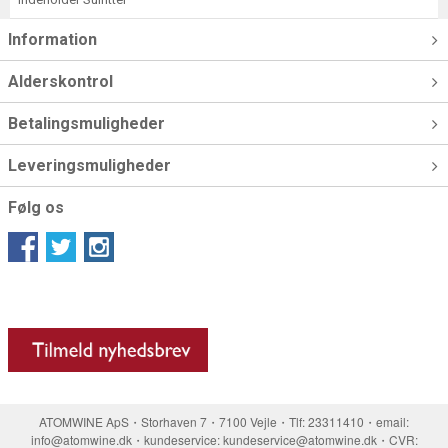
Information
Alderskontrol
Betalingsmuligheder
Leveringsmuligheder
Følg os
ATOMWINE ApS・Storhaven 7・7100 Vejle・Tlf: 23311410・email:
info@atomwine.dk・kundeservice: kundeservice@atomwine.dk・CVR: