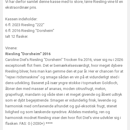
Vi har derfor samlet denne kasse med to store, tørre Riesling-vine til en
ekstraordinær pris.
Kassen indeholder:
6 fl. 2023 Riesling "222"
6 fl. 2016 Riesling "Dorsheim"
Ialt 12 flasker.
Vinene:
Riesling "Dorsheim" 2016
Caroline Diel's Riesling "Dorsheim" Trocken fra 2016, viser sig nu i 2026
exceptionelt flot frem. Det er bemærkelsesværdigt, hvor meget dybere
Riesling bliver, hvis man kan gemme den et par år. Her er chancen for at
"rejse i tidsmaskine" og smage sådan en vin på et vidunderligt sted i
dens udvikling. Baseret på især yngre stokke i topmarken Goldloch,
åbner den med masser af ananas, moden citrusfrugt, melon,
grapefrugt, mandarin og våde sten i et meget givende og åbent udtryk
som er dybt begejstrende. Smagen er vidunderlig frisk, levende og
harmonisk med omfavnende afrundet og gul-eksotisk frugt, stenet
livlighed og som læskende syredrive. Aldeles mesterlig, ren og
harmonisk modnet Riesling viser den hvor flot Diel's vine udvikler sig i
flasken. FAS: 0 (-2030+) ****