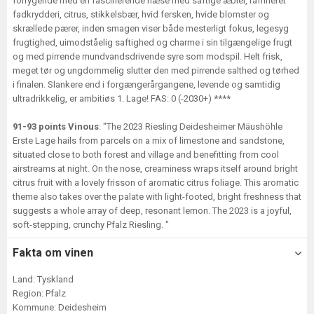
forrygende med en fascinerende næse med saftige æbler, raffineret
fadkrydderi, citrus, stikkelsbær, hvid fersken, hvide blomster og
skrællede pærer, inden smagen viser både mesterligt fokus, legesyg
frugtighed, uimodståelig saftighed og charme i sin tilgængelige frugt
og med pirrende mundvandsdrivende syre som modspil. Helt frisk,
meget tør og ungdommelig slutter den med pirrende salthed og tørhed
i finalen. Slankere end i forgængerårgangene, levende og samtidig
ultradrikkelig, er ambitiøs 1. Lage! FAS: 0 (-2030+) ****
91-93 points Vinous
: "The 2023 Riesling Deidesheimer Mäushöhle
Erste Lage hails from parcels on a mix of limestone and sandstone,
situated close to both forest and village and benefitting from cool
airstreams at night. On the nose, creaminess wraps itself around bright
citrus fruit with a lovely frisson of aromatic citrus foliage. This aromatic
theme also takes over the palate with light-footed, bright freshness that
suggests a whole array of deep, resonant lemon. The 2023 is a joyful,
soft-stepping, crunchy Pfalz Riesling. "
Fakta om vinen
Land: Tyskland
Region: Pfalz
Kommune: Deidesheim