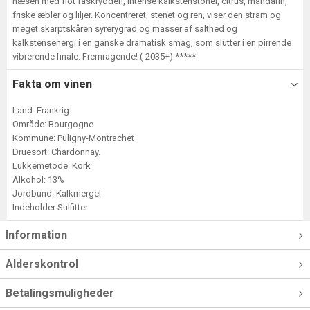
næsen med flot faskrydderi, intense kalkstenstoner, citrus, mandarin,
friske æbler og liljer. Koncentreret, stenet og ren, viser den stram og
meget skarptskåren syrerygrad og masser af salthed og
kalkstensenergi i en ganske dramatisk smag, som slutter i en pirrende
vibrerende finale. Fremragende! (-2035+) *****
Fakta om vinen
Land: Frankrig
Område: Bourgogne
Kommune: Puligny-Montrachet
Druesort: Chardonnay.
Lukkemetode: Kork
Alkohol: 13%
Jordbund: Kalkmergel
Indeholder Sulfitter
Information
Alderskontrol
Betalingsmuligheder