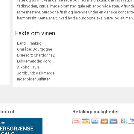
fade og 80% i 3-4 år gamle fade og med malolaktisk gæring i fad, 
fadkrydderi, citrus, hvide blomster, gule æbler og våde sten. Afrunde
tørre mester-Bourgogne frisk og levende under en ganske koncentrer
harmoniskt. Dette er alt, hvad hvid Bourgogne skal være, og alt ma
Fakta om vinen
Land: Frankrig
Område: Bourgogne
Druesort: Chardonnay.
Lukkemetode: Kork
Alkohol: 13%
Jordbund: Kalkmergel
Indeholder Sulfitter
ontrol
Betalingsmuligheder