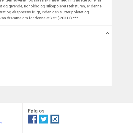
viser den suveræn og klassisk næse med fintvævede toner af
t og givende, righoldig og silkepoleret i teksturen, er denne
et og ekspressiv frugt, inden den slutter poleret og
n kan drømme om for denne etiket! (-2031+) ***
Følg os