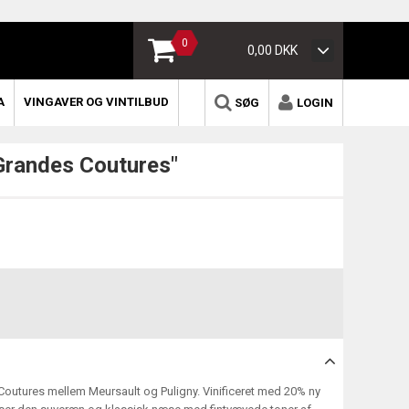
0
0,00 DKK
A
VINGAVER OG VINTILBUD
SØG
LOGIN
Grandes Coutures"
utures mellem Meursault og Puligny. Vinificeret med 20% ny