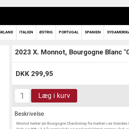
SKLAND
ITALIEN
ØSTRIG
PORTUGAL
SPANIEN
SYDAMERIK
2023 X. Monnot, Bourgogne Blanc "
DKK 299,95
Læg i kurv
Beskrivelse
Monnot henter sin Bourgogne Chardonnay fra marken Les Grandes Co