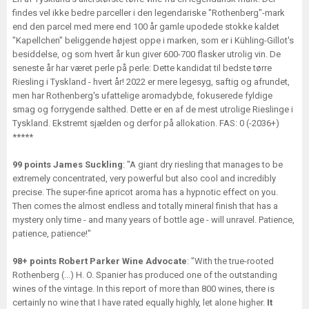
findes vel ikke bedre parceller i den legendariske "Rothenberg"-mark
end den parcel med mere end 100 år gamle upodede stokke kaldet
"Kapellchen" beliggende højest oppe i marken, som er i Kühling-Gillot's
besiddelse, og som hvert år kun giver 600-700 flasker utrolig vin. De
seneste år har været perle på perle: Dette kandidat til bedste tørre
Riesling i Tyskland - hvert år! 2022 er mere legesyg, saftig og afrundet,
men har Rothenberg's ufattelige aromadybde, fokuserede fyldige
smag og forrygende salthed. Dette er en af de mest utrolige Rieslinge i
Tyskland. Ekstremt sjælden og derfor på allokation. FAS: 0 (-2036+)
*****
99 points James Suckling
: "A giant dry riesling that manages to be
extremely concentrated, very powerful but also cool and incredibly
precise. The super-fine apricot aroma has a hypnotic effect on you.
Then comes the almost endless and totally mineral finish that has a
mystery only time - and many years of bottle age - will unravel. Patience,
patience, patience!"
98+ points Robert Parker Wine Advocate
: "With the true-rooted
Rothenberg (...) H. O. Spanier has produced one of the outstanding
wines of the vintage. In this report of more than 800 wines, there is
certainly no wine that I have rated equally highly, let alone higher.
It