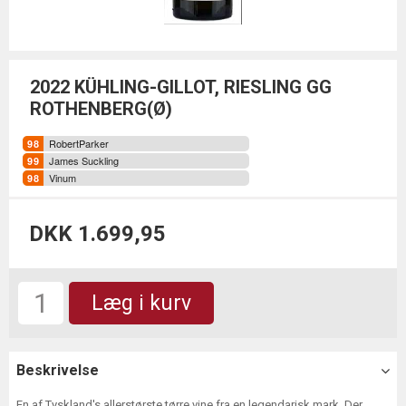
2022 KÜHLING-GILLOT, RIESLING GG
ROTHENBERG(Ø)
RobertParker
James Suckling
Vinum
DKK 1.699,95
Læg i kurv
Beskrivelse
En af Tyskland's allerstørste tørre vine fra en legendarisk mark. Der