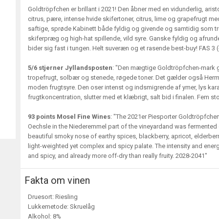
Goldtröpfchen er brillant i 2021! Den åbner med en vidunderlig, ar
citrus, pære, intense hvide skifertoner, citrus, lime og grapefrugt m
saftige, sprøde Kabinett både fyldig og givende og samtidig som trukk
skiferpræg og high-hat spillende, vild syre. Ganske fyldig og afrund
bider sig fast i tungen. Helt suveræn og et rasende best-buy! FAS 3 
5/6 stjerner Jyllandsposten
: "Den mægtige Goldtröpfchen-mark gi
tropefrugt, solbær og stenede, røgede toner. Det gælder også Herman
moden frugtsyre. Den oser intenst og indsmigrende af ymer, lys kar
frugtkoncentration, slutter med et klæbrigt, salt bid i finalen. Fem sto
93 points Mosel Fine Wines
: "The 2021er Piesporter Goldtröpfchen
Oechsle in the Niederemmel part of the vineyardand was fermented do
beautiful smoky nose of earthy spices, blackberry, apricot, elderberr
light-weighted yet complex and spicy palate. The intensity and energy
and spicy, and already more off-dry than really fruity. 2028-2041"
Fakta om vinen
Druesort: Riesling
Lukkemetode: Skruelåg
Alkohol: 8%