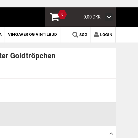
0
0,00 DKK
A
VINGAVER OG VINTILBUD
SØG
LOGIN
ter Goldtröpchen