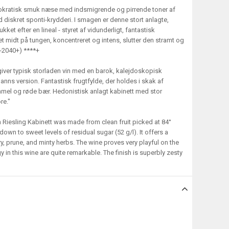
istokratisk smuk næse med indsmigrende og pirrende toner af
ed diskret sponti-krydderi. I smagen er denne stort anlagte,
et efter en lineal - styret af vidunderligt, fantastisk
et midt på tungen, koncentreret og intens, slutter den stramt og
(-2040+) ****+
ver typisk storladen vin med en barok, kalejdoskopisk
ns version. Fantastisk frugtfylde, der holdes i skak af
amel og røde bær. Hedonistisk anlagt kabinett med stor
re."
 Riesling Kabinett was made from clean fruit picked at 84°
wn to sweet levels of residual sugar (52 g/l). It offers a
y, prune, and minty herbs. The wine proves very playful on the
 in this wine are quite remarkable. The finish is superbly zesty