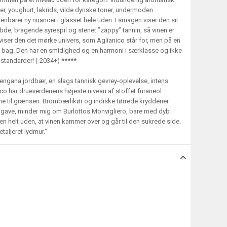
r, youghurt, lakrids, vilde dyriske toner, undermoden
enbarer ny nuancer i glasset hele tiden. I smagen viser den sit
de, bragende syrespil og stenet ”zappy” tannin, så vinen er
 viser den det mørke univers, som Aglianico står for, men på en
 til bag. Den har en smidighed og en harmoni i særklasse og ikke
standarder! (-2034+) *****
engana jordbær, en slags tannisk gevrey-oplevelse, intens
nico har drueverdenens højeste niveau af stoffet furaneol –
e til grænsen. Brombærlikør og indiske tørrede krydderier
gave, minder mig om Burlottos Monvigliero, bare med dyb
 helt uden, at vinen kammer over og går til den sukrede side.
taljeret lydmur."