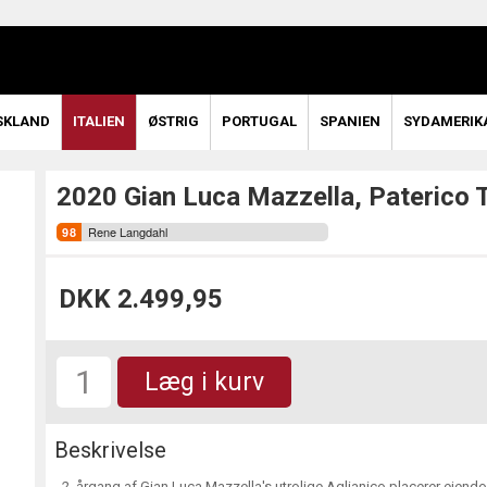
SKLAND
ITALIEN
ØSTRIG
PORTUGAL
SPANIEN
SYDAMERIK
2020 Gian Luca Mazzella, Paterico 
Rene Langdahl
DKK 2.499,95
Læg i kurv
Beskrivelse
2. årgang af Gian Luca Mazzella's utrolige Aglianico placerer ejend