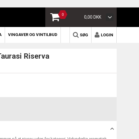
0
0,00 DKK
A
VINGAVER OG VINTILBUD
SØG
LOGIN
Taurasi Riserva
ommen på et niveau uden for kategori. Vidunderlig aromatisk