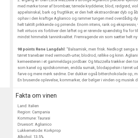
med mørke toner af brombær, tørrede krydderier, blod, rødgrød, viole
appelsinskal, bark og frugtlikør, er den helt ekstraordinær dyb og åb
ophav i den kraftige Aglianico og rammer tungen med overdådig dyb
helt taktilt prikkende og pirrende. Enorm intens, rank og ekspressiv,
helt virtuos vis forbliver den løftet og er rørende spændstig fra for
mindst himmelsk tanninkvalitet. Fremragende vin som sætter helt ny 
98 points Rene Langdahl
: "Balsamisk, men frisk. Nedkogt senga s
tørret tranebær med vermouth-urter, blodrod, røllike og kinin. Aglia
kerneesteren i et gammeldags jordbær. Og Mazzella trækker den ton
som kanel og spidskommen, endda sumak, blodappelsin i tørret ud
farve og mere mørk sødme. Der dukker også bitterchokolade op, men
En brusende oplevelse, kornmarker, der bølger i vinden og musisk de
Fakta om vinen
Land: Italien
Region: Campania
Kommune: Taurasi
Druesort: Aglianico
Lukkemetode: Korkprop
Alkohol: 13,5%