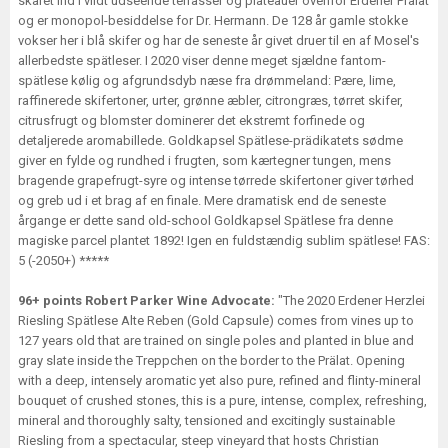
skåret ind i vildt udseende terrasser og plateauer ovenfor Erdener Prälat
og er monopol-besiddelse for Dr. Hermann. De 128 år gamle stokke
vokser her i blå skifer og har de seneste år givet druer til en af Mosel's
allerbedste spätleser. I 2020 viser denne meget sjældne fantom-
spätlese kølig og afgrundsdyb næse fra drømmeland: Pære, lime,
raffinerede skifertoner, urter, grønne æbler, citrongræs, tørret skifer,
citrusfrugt og blomster dominerer det ekstremt forfinede og
detaljerede aromabillede. Goldkapsel Spätlese-prädikatets sødme
giver en fylde og rundhed i frugten, som kærtegner tungen, mens
bragende grapefrugt-syre og intense tørrede skifertoner giver tørhed
og greb ud i et brag af en finale. Mere dramatisk end de seneste
årgange er dette sand old-school Goldkapsel Spätlese fra denne
magiske parcel plantet 1892! Igen en fuldstændig sublim spätlese! FAS:
5 (-2050+) *****
96+ points Robert Parker Wine Advocate:
"The 2020 Erdener Herzlei
Riesling Spätlese Alte Reben (Gold Capsule) comes from vines up to
127 years old that are trained on single poles and planted in blue and
gray slate inside the Treppchen on the border to the Prälat. Opening
with a deep, intensely aromatic yet also pure, refined and flinty-mineral
bouquet of crushed stones, this is a pure, intense, complex, refreshing,
mineral and thoroughly salty, tensioned and excitingly sustainable
Riesling from a spectacular, steep vineyard that hosts Christian