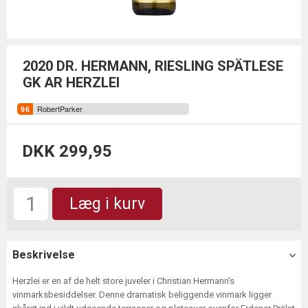
2020 DR. HERMANN, RIESLING SPÄTLESE
GK AR HERZLEI
RobertParker
DKK 299,95
Læg i kurv
Beskrivelse
Herzlei er en af de helt store juveler i Christian Hermann's
vinmarksbesiddelser. Denne dramatisk beliggende vinmark ligger