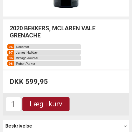
2020 BEKKERS, MCLAREN VALE
GRENACHE
Decanter
James Halliday
Vintage Journal
RobertParker
DKK 599,95
Læg i kurv
Beskrivelse