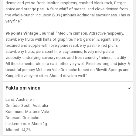
dense and yet so fresh. Molten raspberry, crushed black rock, Berger
spice and orange peel. A faint whiff of mezcal and clove derived from
the whole-bunch inclusion (20%) imbues additional savouriness. This is
very fine."
96 points Vintage Journal
: "Medium crimson. Attractive raspberry,
strawberry fruits with hints of graphite/ herb garden. Elegant, silky
textured and supple with lovely pure raspberry pastille, red plum,
strawberry fruits, persistent fine lacy tannins, lovely mid-palate
viscosity, underlying savoury notes and fresh crunchy/ mineral acidity.
All the elements fold into each other very well. Finishes long and juicy. A
beautiful primary McLaren Vale Grenache based on Blewitt Springs and
Kangarilla vineyard sites. Should develop well."
Fakta om vinen
Land: Australien
Område: South Australia
Kommune: McLaren Vale
Druesort: Grenache
Lukkemetode: Skruelåg
Alkohol: 14,2%