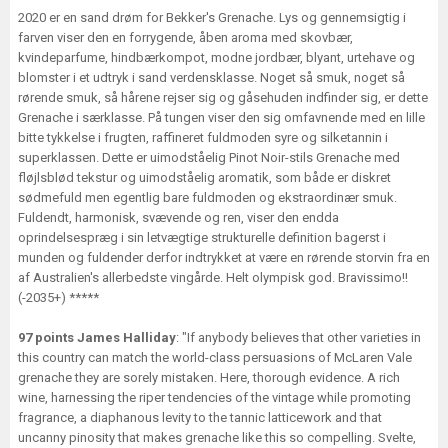
2020 er en sand drøm for Bekker's Grenache. Lys og gennemsigtig i
farven viser den en forrygende, åben aroma med skovbær,
kvindeparfume, hindbærkompot, modne jordbær, blyant, urtehave og
blomster i et udtryk i sand verdensklasse. Noget så smuk, noget så
rørende smuk, så hårene rejser sig og gåsehuden indfinder sig, er dette
Grenache i særklasse. På tungen viser den sig omfavnende med en lille
bitte tykkelse i frugten, raffineret fuldmoden syre og silketannin i
superklassen. Dette er uimodståelig Pinot Noir-stils Grenache med
fløjlsblød tekstur og uimodståelig aromatik, som både er diskret
sødmefuld men egentlig bare fuldmoden og ekstraordinær smuk.
Fuldendt, harmonisk, svævende og ren, viser den endda
oprindelsespræg i sin letvægtige strukturelle definition bagerst i
munden og fuldender derfor indtrykket at være en rørende storvin fra en
af Australien's allerbedste vingårde. Helt olympisk god. Bravissimo!!
(-2035+) *****
97 points James Halliday
: "If anybody believes that other varieties in
this country can match the world-class persuasions of McLaren Vale
grenache they are sorely mistaken. Here, thorough evidence. A rich
wine, harnessing the riper tendencies of the vintage while promoting
fragrance, a diaphanous levity to the tannic latticework and that
uncanny pinosity that makes grenache like this so compelling. Svelte,