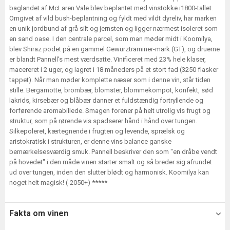
baglandet af McLaren Vale blev beplantet med vinstokke i1800-tallet.
Omgivet af vild bush-beplantning og fyldt med vildt dyreliv, har marken
en unik jordbund af grå silt og jernsten og ligger nærmest isoleret som
en sand oase. I den centrale parcel, som man møder midt i Koomilya,
blev Shiraz podet på en gammel Gewürztraminer-mark (GT), og druerne
er blandt Pannell's mest værdsatte. Vinificeret med 23% hele klaser,
macereret i 2 uger, og lagret i 18 måneders på et stort fad (3250 flasker
tappet). Når man møder komplette næser som i denne vin, står tiden
stille. Bergamotte, brombær, blomster, blommekompot, konfekt, sød
lakrids, kirsebær og blåbær danner et fuldstændig fortryllende og
forførende aromabillede. Smagen forener på helt utrolig vis frugt og
struktur, som på rørende vis spadserer hånd i hånd over tungen.
Silkepoleret, kærtegnende i frugten og levende, sprælsk og
aristokratisk i strukturen, er denne vins balance ganske
bemærkelsesværdig smuk. Pannell beskriver den som "en dråbe vendt
på hovedet" i den måde vinen starter smalt og så breder sig afrundet
ud over tungen, inden den slutter blødt og harmonisk. Koomilya kan
noget helt magisk! (-2050+) *****
Fakta om vinen